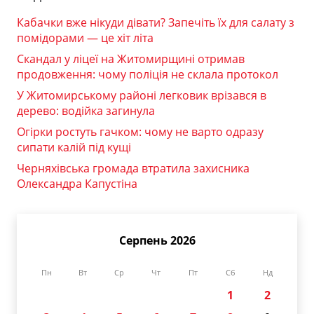
Кабачки вже нікуди дівати? Запечіть їх для салату з
помідорами — це хіт літа
Скандал у ліцеї на Житомирщині отримав
продовження: чому поліція не склала протокол
У Житомирському районі легковик врізався в
дерево: водійка загинула
Огірки ростуть гачком: чому не варто одразу
сипати калій під кущі
Черняхівська громада втратила захисника
Олександра Капустіна
Серпень 2026
Пн
Вт
Ср
Чт
Пт
Сб
Нд
1
2