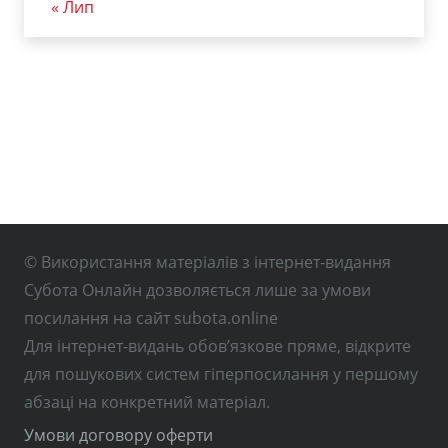
« Лип
© Використання матеріалів з інтернет-видання
Субота Онлайн дозволяється лише за умови
посилання на сайт subota.online
Для інтернет-видань обов’язкове пряме, відкрите
для пошукових систем гіперпосилання у першому
абзаці на конкретний матеріал.
Умови договору оферти