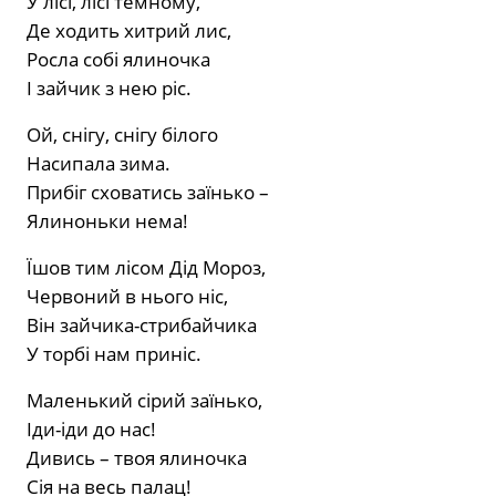
У лісі, лісі темному,
Де ходить хитрий лис,
Росла собі ялиночка
І зайчик з нею ріс.
Ой, снігу, снігу білого
Насипала зима.
Прибіг сховатись заїнько –
Ялиноньки нема!
Їшов тим лісом Дід Мороз,
Червоний в нього ніс,
Він зайчика-стрибайчика
У торбі нам приніс.
Маленький сірий заїнько,
Іди-іди до нас!
Дивись – твоя ялиночка
Сія на весь палац!