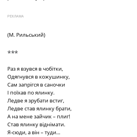
РЕКЛАМА
(М. Рильський)
***
Раз я взувся в чобітки,
Одягнувся в кожушинку,
Сам запрігся в саночки
І поїхав по ялинку.
Ледве я зрубати встиг,
Ледве став ялинку брати,
А на мене зайчик – плиг!
Став ялинку віднімати.
Я-сюди, а він – туди…