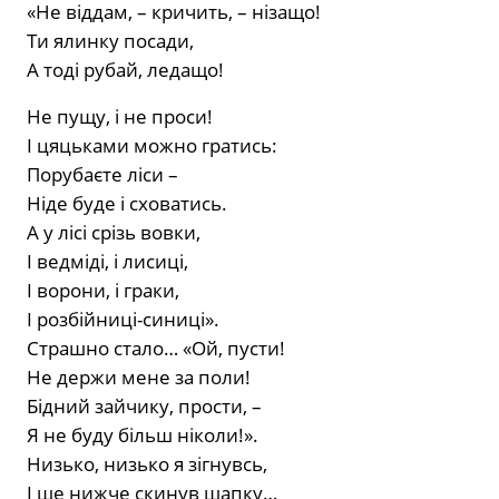
«Не віддам, – кричить, – нізащо!
Ти ялинку посади,
А тоді рубай, ледащо!
Не пущу, і не проси!
І цяцьками можно гратись:
Порубаєте ліси –
Ніде буде і сховатись.
А у лісі срізь вовки,
І ведміді, і лисиці,
І ворони, і граки,
І розбійниці-синиці».
Страшно стало… «Ой, пусти!
Не держи мене за поли!
Бідний зайчику, прости, –
Я не буду більш ніколи!».
Низько, низько я зігнувсь,
І ще нижче скинув шапку…