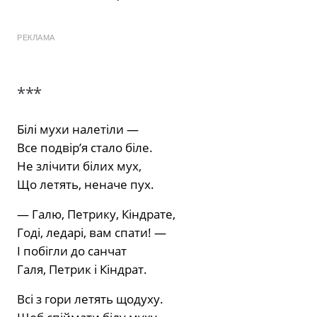
РЕКЛАМА
***
Білі мухи налетіли —
Все подвір’я стало біле.
Не злічити білих мух,
Що летять, неначе пух.
— Галю, Петрику, Кіндрате,
Годі, ледарі, вам спати! —
І побігли до санчат
Галя, Петрик і Кіндрат.
Всі з гори летять щодуху.