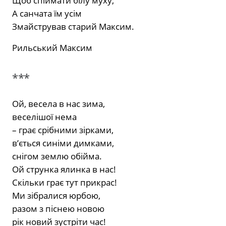
Щоб спіймати білу муху,
А санчата їм усім
Змайстрував старий Максим.
Рильський Максим
***
Ой, весела в нас зима,
веселішої нема
– грає срібними зірками,
в’ється синіми димками,
снігом землю обійма.
Ой струнка ялинка в нас!
Скільки грає тут прикрас!
Ми зібралися юрбою,
разом з піснею новою
рік новий зустріти час!