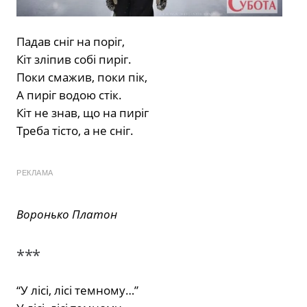
Падав сніг на поріг,
Кіт зліпив собі пиріг.
Поки смажив, поки пік,
А пиріг водою стік.
Кіт не знав, що на пиріг
Треба тісто, а не сніг.
РЕКЛАМА
Воронько Платон
***
“У лісі, лісі темному…”