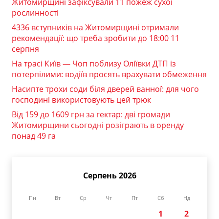
Житомирщині зафіксували 11 пожеж сухої
рослинності
4336 вступників на Житомирщині отримали
рекомендації: що треба зробити до 18:00 11
серпня
На трасі Київ — Чоп поблизу Оліївки ДТП із
потерпілими: водіїв просять врахувати обмеження
Насипте трохи соди біля дверей ванної: для чого
господині використовують цей трюк
Від 159 до 1609 грн за гектар: дві громади
Житомирщини сьогодні розіграють в оренду
понад 49 га
Серпень 2026
Пн
Вт
Ср
Чт
Пт
Сб
Нд
1
2