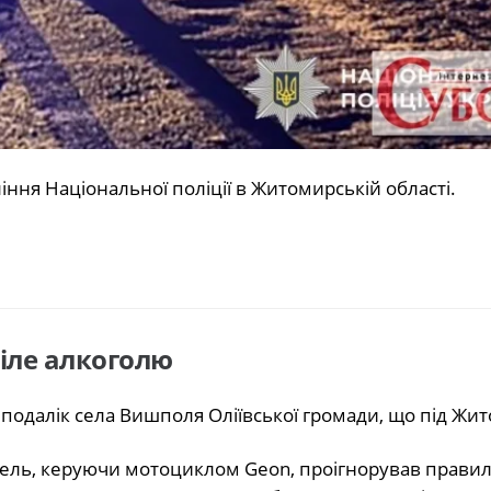
ння Національної поліції в Житомирській області.
іле алкоголю
 неподалік села Вишполя Оліївської громади, що під Жи
тель, керуючи мотоциклом Geon, проігнорував прави