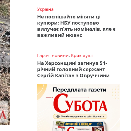
Україна
Не поспішайте міняти ці
купюри: НБУ поступово
вилучає п’ять номіналів, але є
важливий нюанс
Гарячі новини
,
Крик душі
На Херсонщині загинув 51-
річний головний сержант
Сергій Капітан з Овруччини