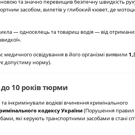
ановою та значно перевищив безпечну швидкість рух
портним засобом, вилетів у глибокий кювет, де мотоци
цикла — односелець та товариш водія — від отримани
швидкої».
ас медичного освідування в його організмі виявили
1,
є допустиму норму).
до 10 років тюрми
 та інкримінували водієві вчинення кримінального
1 Кримінального кодексу України
(Порушення правил
бами, які керують транспортними засобами в стані сп’