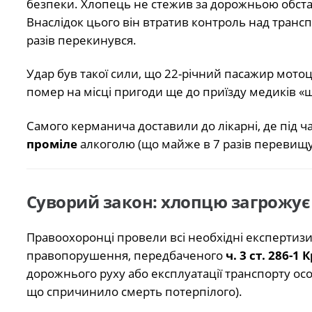
безпеки. Хлопець не стежив за дорожньою обст
Внаслідок цього він втратив контроль над транс
разів перекинувся.
Удар був такої сили, що 22-річний пасажир мото
помер на місці пригоди ще до приїзду медиків «
Самого керманича доставили до лікарні, де під ч
проміле
алкоголю (що майже в 7 разів перевищу
Суворий закон: хлопцю загрожує 
Правоохоронці провели всі необхідні експертизи
правопорушення, передбаченого
ч. 3 ст. 286-
дорожнього руху або експлуатації транспорту осо
що спричинило смерть потерпілого).