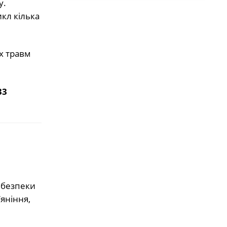
у.
кл кілька
х травм
33
 безпеки
яніння,