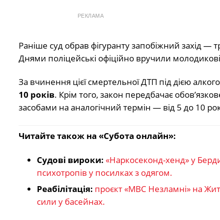
РЕКЛАМА
Раніше суд обрав фігуранту запобіжний захід — 
Днями поліцейські офіційно вручили молодикові
За вчинення цієї смертельної ДТП під дією алко
10 років
. Крім того, закон передбачає обов’яз
засобами на аналогічний термін — від 5 до 10 рок
Читайте також на «Субота онлайн»:
Судові вироки:
«Наркосеконд-хенд» у Берди
психотропів у посилках з одягом.
Реабілітація:
проєкт «МВС Незламні» на Жи
сили у басейнах.