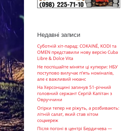
Недавні записи
Суботній хіт-парад: COKAINÉ, KODI та
OMEN представили нову версію Cuba
Libre & Dolce Vita
Не поспішайте міняти ці купюри: НБУ
поступово вилучає п’ять номіналів,
але є важливий нюанс
На Херсонщині загинув 51-річний
головний сержант Сергій Капітан з
Овруччини
Огірки тепер не ріжуть, а розбивають:
літній салат, який став хітом
соцмереж
Після погоні в центрі Бердичева —