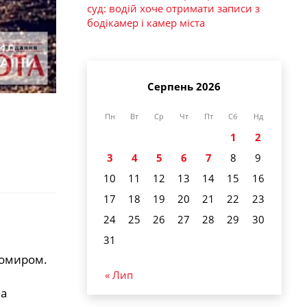
суд: водій хоче отримати записи з
бодікамер і камер міста
Серпень 2026
Пн
Вт
Ср
Чт
Пт
Сб
Нд
1
2
3
4
5
6
7
8
9
10
11
12
13
14
15
16
17
18
19
20
21
22
23
24
25
26
27
28
29
30
31
томиром.
« Лип
ла