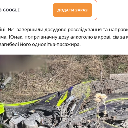
В GOOGLE
ДОДАТИ ЗАРАЗ
іції №1 завершили досудове розслідування та направ
. Юнак, попри значну дозу алкоголю в крові, сів за
 загибелі його однолітка-пасажира.