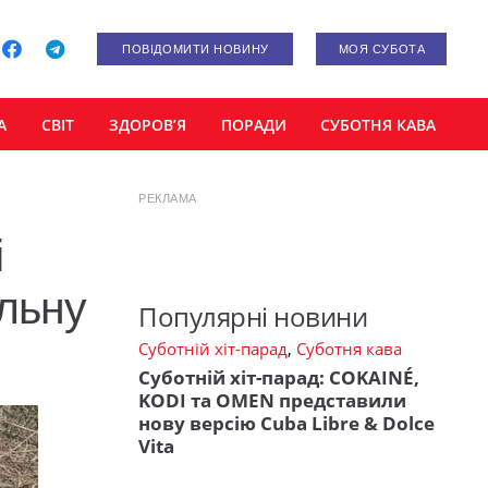
ПОВІДОМИТИ НОВИНУ
МОЯ СУБОТА
А
СВІТ
ЗДОРОВ’Я
ПОРАДИ
СУБОТНЯ КАВА
РЕКЛАМА
і
ельну
Популярні новини
Суботній хіт-парад
,
Суботня кава
Суботній хіт-парад: COKAINÉ,
KODI та OMEN представили
нову версію Cuba Libre & Dolce
Vita