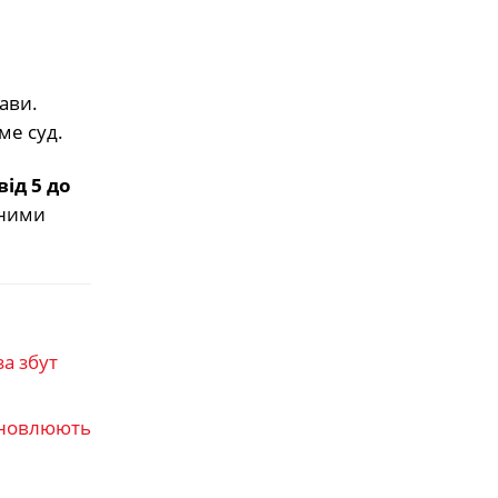
ави.
ме суд.
від 5 до
тними
а збут
дновлюють