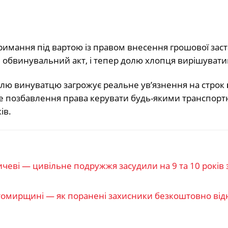
тримання під вартою із правом внесення грошової заст
 обвинувальний акт, і тепер долю хлопця вирішувати
голю винуватцю загрожує реальне ув’язнення на строк
кове позбавлення права керувати будь-якими транспор
ів.
чеві — цивільне подружжя засудили на 9 та 10 років з
томирщині — як поранені захисники безкоштовно ві