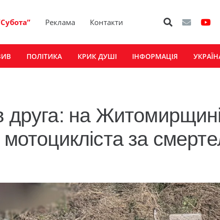
“Субота”
Реклама
Контакти
ЗИВ
ПОЛІТИКА
КРИК ДУШІ
ІНФОРМАЦІЯ
УКРАЇН
в друга: на Житомирщин
 мотоцикліста за смерт