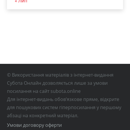
« Лип
© Використання матеріалів з інтернет-видання
Субота Онлайн дозволяється лише за умови
посилання на сайт subota.online
Для інтернет-видань обов’язкове пряме, відкрите
для пошукових систем гіперпосилання у першому
абзаці на конкретний матеріал.
Умови договору оферти