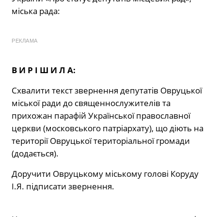
міська рада:
РЕКЛАМА
В И Р І Ш И Л А:
Схвалити текст звернення депутатів Овруцької
міської ради до священнослужителів та
прихожан парафій Української православної
церкви (московського патріархату), що діють на
території Овруцької територіальної громади
(додається).
Доручити Овруцькому міському голові Коруду
І.Я. підписати звернення.