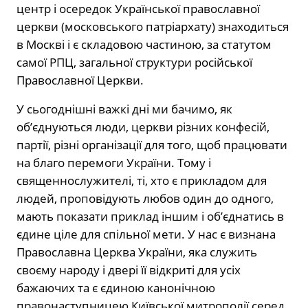
центр і осередок Української православної
церкви (московського патріархату) знаходиться
в Москві і є складовою частиною, за статутом
самої РПЦ, загальної структури російської
Православної Церкви.
У сьогоднішні важкі дні ми бачимо, як
об’єднуються люди, церкви різних конфесій,
партії, різні організації для того, щоб працювати
на благо перемоги України. Тому і
священнослужителі, ті, хто є прикладом для
людей, проповідують любов один до одного,
мають показати приклад іншим і об’єднатись в
єдине ціле для спільної мети. У нас є визнана
Православна Церква України, яка служить
своєму народу і двері її відкриті для усіх
бажаючих та є єдиною канонічною
правонаступницею Київської митрополії серед