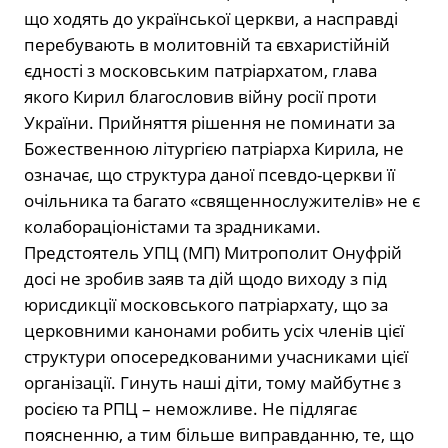
що ходять до української церкви, а насправді
перебувають в молитовній та євхаристійній
єдності з московським патріархатом, глава
якого Кирил благословив війну росії проти
України. Прийняття рішення не поминати за
Божественною літургією патріарха Кирила, не
означає, що структура даної псевдо-церкви її
очільника та багато «священнослужителів» не є
колабораціоністами та зрадниками.
Предстоятель УПЦ (МП) Митрополит Онуфрій
досі не зробив заяв та дій щодо виходу з під
юрисдикції московського патріархату, що за
церковними канонами робить усіх членів цієї
структури опосередкованими учасниками цієї
організації. Гинуть наші діти, тому майбутнє з
росією та РПЦ – неможливе. Не підлягає
поясненню, а тим більше виправданню, те, що