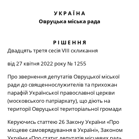
У К Р А Ї Н А
Овруцька міська рада
Р І Ш Е Н Н Я
Двадцять третя сесія VІІІ скликання
від 27 квітня 2022 року № 1255
Про звернення депутатів Овруцької міської
ради до священнослужителів та прихожан
парафій Української православної церкви
(московського патріархату), що діють на
території Овруцької територіальної громади
Керуючись статтею 26 Закону України «Про
місцеве самоврядування в Україні», Законом
України «Про статус депутатів місцевих рад»,