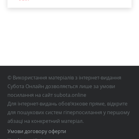
© Використання матеріалів з інтернет-видання
Субота Онлайн дозволяється лише за умови
посилання на сайт subota.online
Для інтернет-видань обов’язкове пряме, відкрите
для пошукових систем гіперпосилання у першому
абзаці на конкретний матеріал.
Умови договору оферти