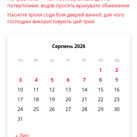
потерпілими: водіїв просять врахувати обмеження
Насипте трохи соди біля дверей ванної: для чого
господині використовують цей трюк
Серпень 2026
Пн
Вт
Ср
Чт
Пт
Сб
Нд
1
2
3
4
5
6
7
8
9
10
11
12
13
14
15
16
17
18
19
20
21
22
23
24
25
26
27
28
29
30
31
« Лип