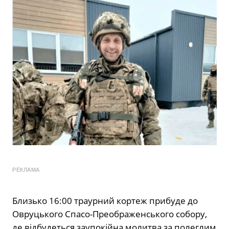
РЕКЛАМА
Близько 16:00 траурний кортеж прибуде до
Овруцького Спасо-Преображенського собору,
де відбудеться заупокійна молитва за полеглим