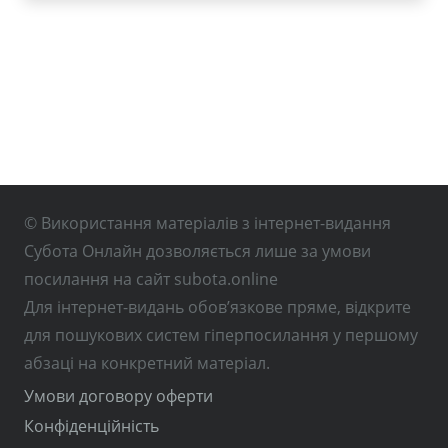
© Використання матеріалів з інтернет-видання
Субота Онлайн дозволяється лише за умови
посилання на сайт subota.online
Для інтернет-видань обов’язкове пряме, відкрите
для пошукових систем гіперпосилання у першому
абзаці на конкретний матеріал.
Умови договору оферти
Конфіденційність