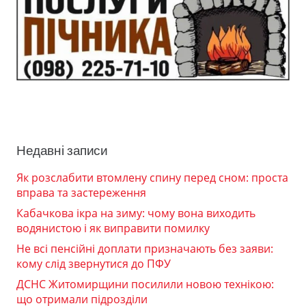
Недавні записи
Як розслабити втомлену спину перед сном: проста
вправа та застереження
Кабачкова ікра на зиму: чому вона виходить
водянистою і як виправити помилку
Не всі пенсійні доплати призначають без заяви:
кому слід звернутися до ПФУ
ДСНС Житомирщини посилили новою технікою:
що отримали підрозділи