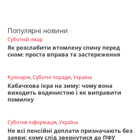
Популярні новини
Суботній лікар
Як розслабити втомлену спину перед
сном: проста вправа та застереження
Кулінарія
,
Суботні поради
,
Україна
Кабачкова ікра на зиму: чому вона
виходить водянистою і як виправити
помилку
Суботня інформація
,
Україна
Не всі пенсійні доплати призначають без
заяви: кому слід звернутися до ПФУ