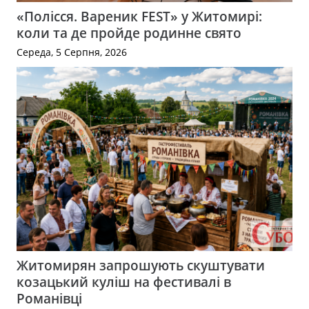
«Полісся. Вареник FEST» у Житомирі:
коли та де пройде родинне свято
Середа, 5 Серпня, 2026
Житомирян запрошують скуштувати
козацький куліш на фестивалі в
Романівці