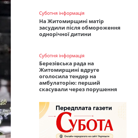
Суботня інформація
На Житомирщині матір
засудили після обмороження
однорічної дитини
Суботня інформація
Березівська рада на
Житомирщині вдруге
оголосила тендер на
амбулаторію: перший
скасували через порушення