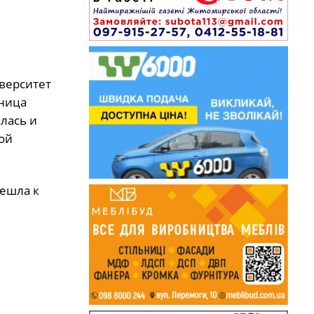
иверситет
ьница
лась и
ой
решла к