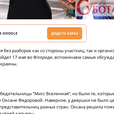
В GOOGLE
ДОДАТИ ЗАРАЗ
без разборок как со стороны участниц, так и органи
ройдет 17 мая во Флориде, вспоминаем самые обсуж
Украины.
обедительницы “Мисс Вселенная”, но были те, которые
ке Оксане Федоровой. Наверное, у девушки не было ц
 представительниц разных стран. Оксана решила пож
 своей карьеры.