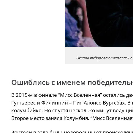
Оксана Федорова отказалась о
Ошиблись с именем победитель
В 2015-м в финале “Мисс Вселенная” остались д
Гуттьерес и Филиппин – Пия Алонсо Вуртсбах. В
колумбийке. Но спустя несколько минут ведущий
Второе место заняла Колумбия. “Мисс Вселенная
Зрители в зале были недовольны от происходящег