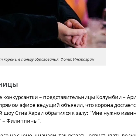
т короны в пользу образования. Фото: Инстаграм
ницы
ве конкурсантки – представительницы Колумбии – Ар
 прямом эфире ведущий объявил, что корона достаетс
 шоу Стив Харви обратился к залу: “Мне нужно извин
” – Филиппины”.
о на сцене и начали, так сказать, освистывать веду