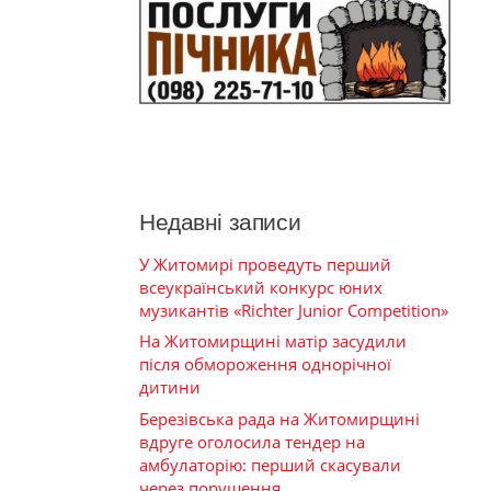
Недавні записи
У Житомирі проведуть перший
всеукраїнський конкурс юних
музикантів «Richter Junior Competition»
На Житомирщині матір засудили
після обмороження однорічної
дитини
Березівська рада на Житомирщині
вдруге оголосила тендер на
амбулаторію: перший скасували
через порушення