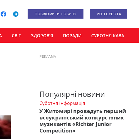
ПОВІДОМИТИ НОВИНУ
МОЯ СУБОТА
А
СВІТ
ЗДОРОВ’Я
ПОРАДИ
СУБОТНЯ КАВА
РЕКЛАМА
Популярні новини
Суботня інформація
У Житомирі проведуть перший
всеукраїнський конкурс юних
музикантів «Richter Junior
Competition»