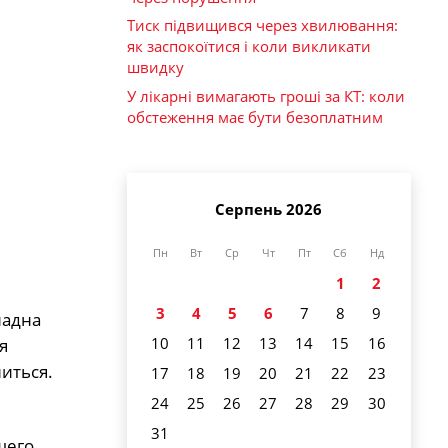
Тиск підвищився через хвилювання:
як заспокоїтися і коли викликати
швидку
У лікарні вимагають гроші за КТ: коли
обстеження має бути безоплатним
Серпень 2026
Пн
Вт
Ср
Чт
Пт
Сб
Нд
1
2
3
4
5
6
7
8
9
иадна
10
11
12
13
14
15
16
я
иться.
17
18
19
20
21
22
23
24
25
26
27
28
29
30
31
щего.