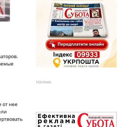
заторов.
даемые
РЕКЛАМА
 от нее
ели
ертвовать