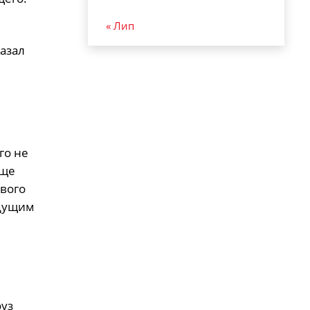
« Лип
азал
го не
еще
вого
едущим
оуз