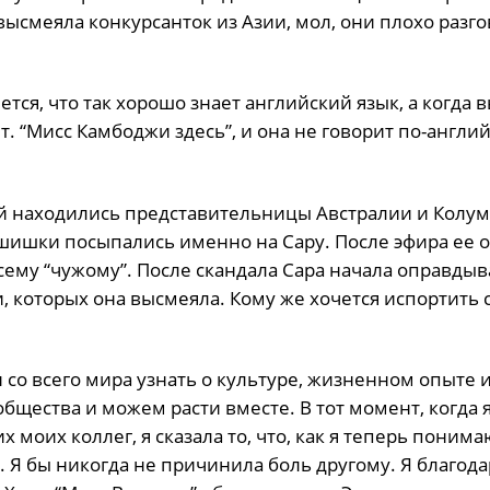
ысмеяла конкурсанток из Азии, мол, они плохо разг
тся, что так хорошо знает английский язык, а когда в
т. “Мисс Камбоджи здесь”, и она не говорит по-англий
ей находились представительницы Австралии и Колум
 шишки посыпались именно на Сару. После эфира ее 
сему “чужому”. После скандала Сара начала оправдыв
, которых она высмеяла. Кому же хочется испортить 
со всего мира узнать о культуре, жизненном опыте и
общества и можем расти вместе. В тот момент, когда 
моих коллег, я сказала то, что, как я теперь понима
 Я бы никогда не причинила боль другому. Я благода