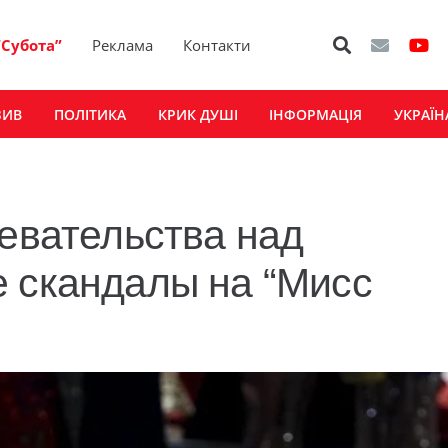
“Субота”
Реклама
Контакти
ЗИВ
ПОЛІТИКА
КРИК ДУШІ
ІНФОРМАЦІЯ
УКРАЇН
девательства над
е скандалы на “Мисс