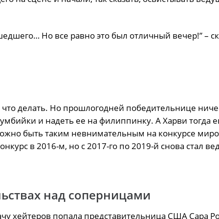
шедшего… Но все равно это был отличный вечер!” – ск
а, что делать. Но прошлогодней победительнице ниче
олумбийки и надеть ее на филиппинку. А Харви тогда 
к можно быть таким невнимательным на конкурсе миро
онкурс в 2016-м, но с 2017-го по 2019-й снова стал в
льствах над соперницами
ачу хейтеров попала представительница США Сара Р