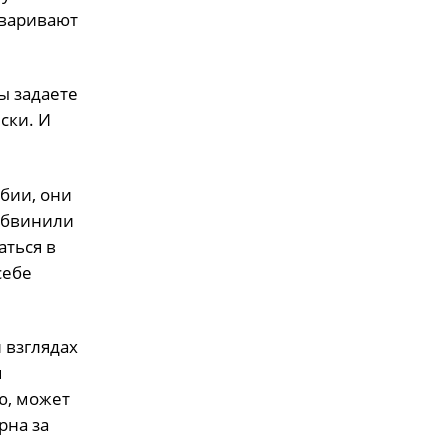
оваривают
ы задаете
ски. И
бии, они
обвинили
аться в
себе
 взглядах
я
ю, может
рна за