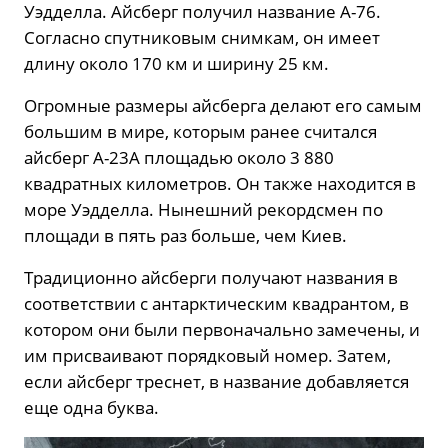
Уэдделла. Айсберг получил название А-76.
Согласно спутниковым снимкам, он имеет
длину около 170 км и ширину 25 км.
Огромные размеры айсберга делают его самым
большим в мире, которым ранее считался
айсберг A-23A площадью около 3 880
квадратных километров. Он также находится в
море Уэдделла. Нынешний рекордсмен по
площади в пять раз больше, чем Киев.
Традиционно айсберги получают названия в
соответствии с антарктическим квадрантом, в
котором они были первоначально замечены, и
им присваивают порядковый номер. Затем,
если айсберг треснет, в название добавляется
еще одна буква.