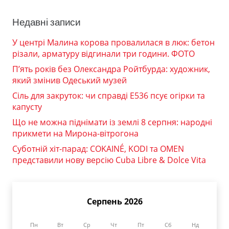
Недавні записи
У центрі Малина корова провалилася в люк: бетон
різали, арматуру відгинали три години. ФОТО
П’ять років без Олександра Ройтбурда: художник,
який змінив Одеський музей
Сіль для закруток: чи справді Е536 псує огірки та
капусту
Що не можна піднімати із землі 8 серпня: народні
прикмети на Мирона-вітрогона
Суботній хіт-парад: COKAINÉ, KODI та OMEN
представили нову версію Cuba Libre & Dolce Vita
Серпень 2026
Пн
Вт
Ср
Чт
Пт
Сб
Нд