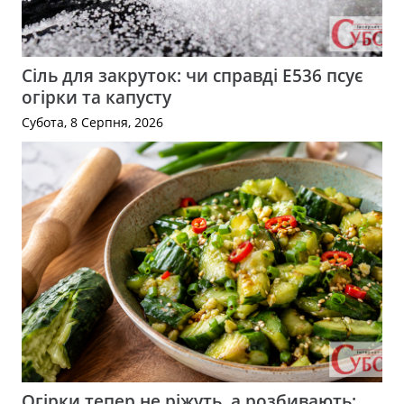
Сіль для закруток: чи справді Е536 псує
огірки та капусту
Субота, 8 Серпня, 2026
Огірки тепер не ріжуть, а розбивають: