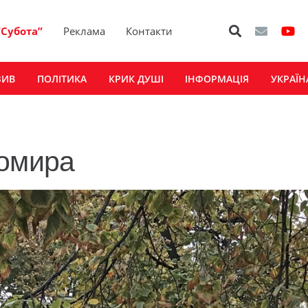
“Субота”
Реклама
Контакти
ЗИВ
ПОЛІТИКА
КРИК ДУШІ
ІНФОРМАЦІЯ
УКРАЇН
томира