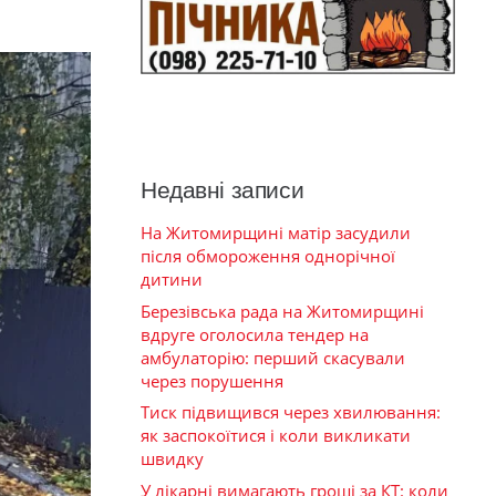
Недавні записи
На Житомирщині матір засудили
після обмороження однорічної
дитини
Березівська рада на Житомирщині
вдруге оголосила тендер на
амбулаторію: перший скасували
через порушення
Тиск підвищився через хвилювання:
як заспокоїтися і коли викликати
швидку
У лікарні вимагають гроші за КТ: коли