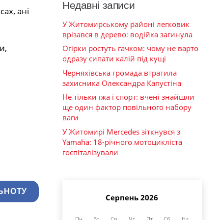
Недавні записи
ах, ані
У Житомирському районі легковик
врізався в дерево: водійка загинула
и,
Огірки ростуть гачком: чому не варто
одразу сипати калій під кущі
Черняхівська громада втратила
захисника Олександра Капустіна
Не тільки їжа і спорт: вчені знайшли
ще один фактор повільного набору
ваги
У Житомирі Mercedes зіткнувся з
Yamaha: 18-річного мотоцикліста
госпіталізували
ЬНОТУ
Серпень 2026
Пн
Вт
Ср
Чт
Пт
Сб
Нд