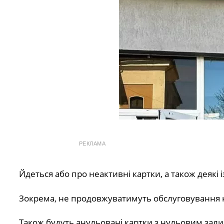
РЕКЛАМА
Йдеться або про неактивні картки, а також деякі 
Зокрема, не продовжуватимуть обслуговування кар
Також будуть анульовані картки з нульовим залиш