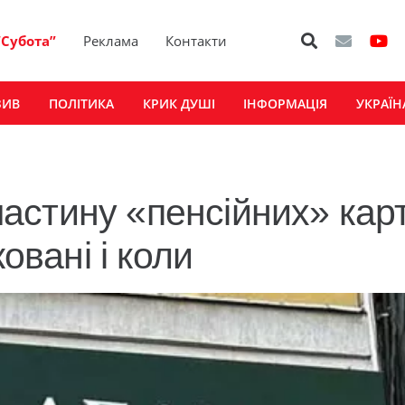
“Субота”
Реклама
Контакти
ЗИВ
ПОЛІТИКА
КРИК ДУШІ
ІНФОРМАЦІЯ
УКРАЇН
стину «пенсійних» карт
овані і коли