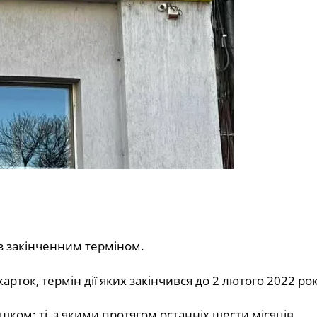
із закінченним терміном.
ток, термін дії яких закінчився до 2 лютого 2022 рок
ком; ті, з якими протягом останніх шести місяців