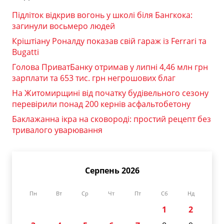
Підліток відкрив вогонь у школі біля Бангкока:
загинули восьмеро людей
Кріштіану Роналду показав свій гараж із Ferrari та
Bugatti
Голова ПриватБанку отримав у липні 4,46 млн грн
зарплати та 653 тис. грн негрошових благ
На Житомирщині від початку будівельного сезону
перевірили понад 200 кернів асфальтобетону
Баклажанна ікра на сковороді: простий рецепт без
тривалого уварювання
Серпень 2026
Пн
Вт
Ср
Чт
Пт
Сб
Нд
1
2