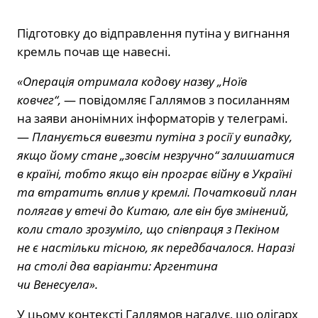
Підготовку до відправлення путіна у вигнання
кремль почав ще навесні.
«Операція отримала кодову назву „Ноїв
ковчег“,
— повідомляє Галлямов з посиланням
на заяви анонімних інформаторів у телеграмі.
—
Планується вивезти путіна з росії у випадку,
якщо йому стане „зовсім незручно“ залишатися
в країні, тобто якщо він програє війну в Україні
та втратить вплив у кремлі. Початковий план
полягав у втечі до Китаю, але він був змінений,
коли стало зрозуміло, що співпраця з Пекіном
не є настільки тісною, як передбачалося. Наразі
на столі два варіанти: Аргентина
чи Венесуела».
У цьому контексті Галлямов нагадує, що олігарх