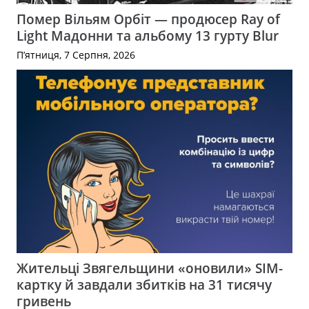
Помер Вільям Орбіт — продюсер Ray of
Light Мадонни та альбому 13 гурту Blur
П’ятниця, 7 Серпня, 2026
Жительці Звягельщини «оновили» SIM-
картку й завдали збитків на 31 тисячу
гривень