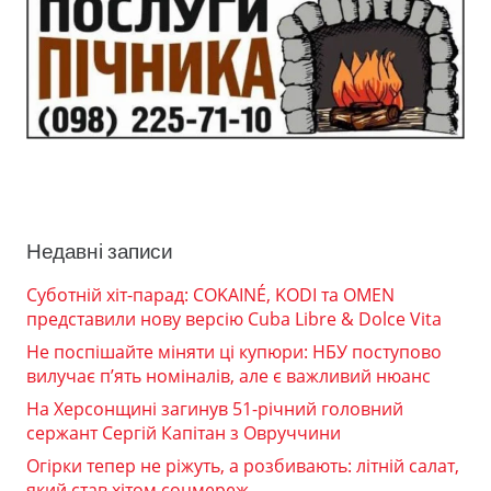
Недавні записи
Суботній хіт-парад: COKAINÉ, KODI та OMEN
представили нову версію Cuba Libre & Dolce Vita
Не поспішайте міняти ці купюри: НБУ поступово
вилучає п’ять номіналів, але є важливий нюанс
На Херсонщині загинув 51-річний головний
сержант Сергій Капітан з Овруччини
Огірки тепер не ріжуть, а розбивають: літній салат,
який став хітом соцмереж