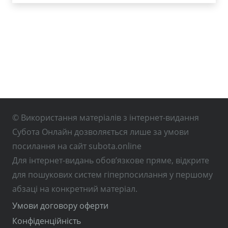
© Використання матеріалів з інтернет-видання
Субота Онлайн дозволяється лише за умови
посилання на сайт subota.online
Для інтернет-видань обов’язкове пряме, відкрите
для пошукових систем гіперпосилання у першому
абзаці на конкретний матеріал.
Умови договору оферти
Конфіденційність