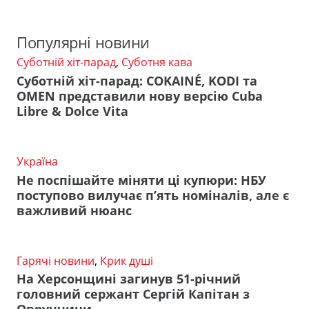
Популярні новини
Суботній хіт-парад
,
Суботня кава
Суботній хіт-парад: COKAINÉ, KODI та
OMEN представили нову версію Cuba
Libre & Dolce Vita
Україна
Не поспішайте міняти ці купюри: НБУ
поступово вилучає п’ять номіналів, але є
важливий нюанс
Гарячі новини
,
Крик душі
На Херсонщині загинув 51-річний
головний сержант Сергій Капітан з