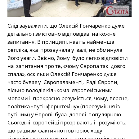
Слід зауважити, що Олексій Гончаренко дуже
детально і змістовно відповідав на кожне
запитання. В принципі, навіть найменша
репліка, яка прозвучала у залі, не обминула
його уваги. Звісно, йому було легко відповісти
на запитання про те, «чому Європа так довго
спала», оскільки Олексій Гончаренко дуже
часто буває у Європаламенті, Раді Європи,
вільно володіє кількома європейськими
мовами і прекрасно розуміється, чому, власне,
політика «путінферштейну» (порозуміння із
путіним) у Європі була доволі популярною.
Сьогодні європейці прозрівають і розуміють,
що рашизм фактично повторює ходу
гітлерівського нацизму, а тому кремлівського