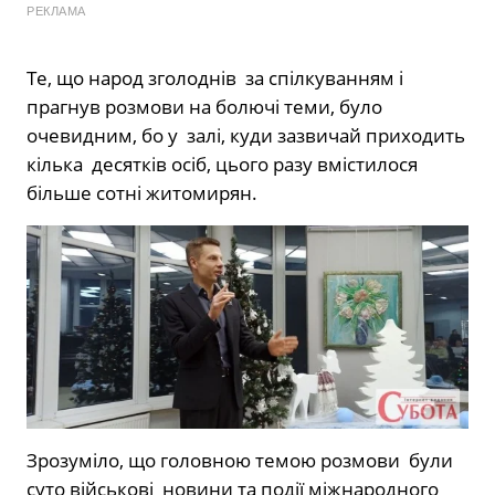
РЕКЛАМА
Те, що народ зголоднів за спілкуванням і
прагнув розмови на болючі теми, було
очевидним, бо у залі, куди зазвичай приходить
кілька десятків осіб, цього разу вмістилося
більше сотні житомирян.
Зрозуміло, що головною темою розмови були
суто військові новини та події міжнародного