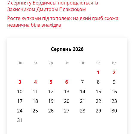
7 серпня у Бердичеві попрощаються із
Захисником Дмитром Плаксюком
Росте купками під тополею: на який гриб схожа
незвична біла знахідка
Серпень 2026
Пн
Вт
Ср
Чт
Пт
Сб
Нд
1
2
3
4
5
6
7
8
9
10
11
12
13
14
15
16
17
18
19
20
21
22
23
24
25
26
27
28
29
30
31