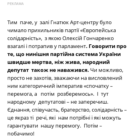
РЕКЛАМА
Тим паче, у залі Гнатюк Арт-центру було
чимало прихильників партії «Європейська
солідарність», з якою Олексій Гончаренко
взагалі і потрапив у парламент
. Говорити про
те, що нинішня партійна система України
швидше мертва, ніж жива, народний
депутат також не
наважився.
Чи можливо,
просто не захотів, зважаючи на висловлений
ним категоричний імператив «спочатку –
перемога, а потім розберемось». І тут
народному депутатові – не заперечиш.
Єднання, співучасть, братерство, солідарність –
це якраз ті речі, які нам потрібні і які можуть
гарантувати нашу перемогу. Потім –
побачимо!