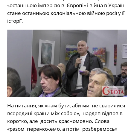
«останньою імперією в Європі» і війна в Україні
стане останньою колоніальною війною росії у її
історії.
На питання, як «нам бути, аби ми не сварилися
всередині країни між собою», нардеп відповів
коротко, але досить красномовно. Слова
«разом переможемо, а потім розберемось»