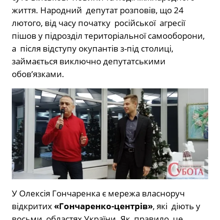
життя. Народний депутат розповів, що 24
лютого, від часу початку російської агресії
пішов у підрозділ територіальної самооборони,
а після відступу окупантів з-під столиці,
займається виключно депутатськими
обовʼязками.
У Олексія Гончаренка є мережа власноруч
відкритих
«Гончаренко-центрів»
, які діють у
восьми областях України. Як правило, це