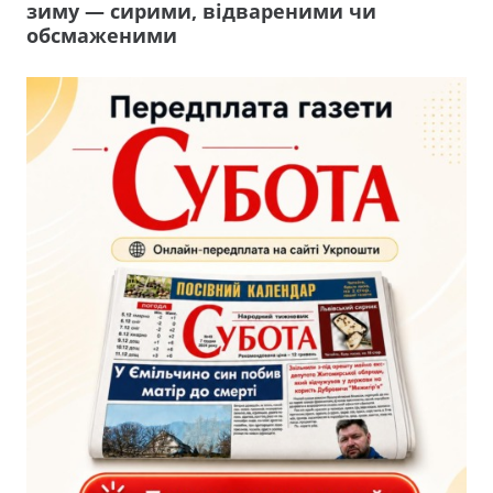
зиму — сирими, відвареними чи
обсмаженими