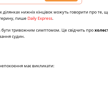
х ділянках нижніх кінцівок можуть говорити про те, щ
стерину, пише
Daily Express
.
 бути тривожним симптомом. Це свідчить про
холес
вання судин.
анепокоєння має викликати: