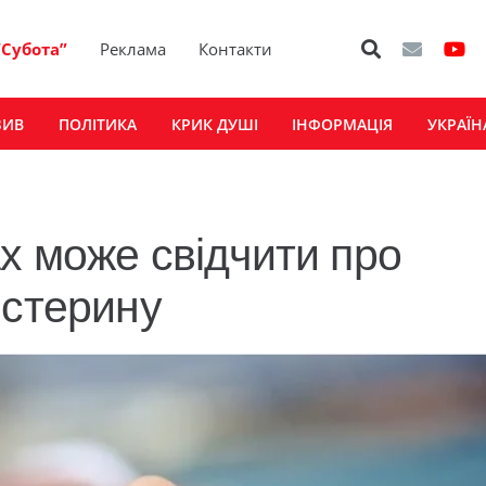
“Субота”
Реклама
Контакти
ЗИВ
ПОЛІТИКА
КРИК ДУШІ
ІНФОРМАЦІЯ
УКРАЇН
х може свідчити про
естерину