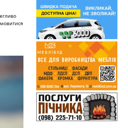
легливо
дмовитися