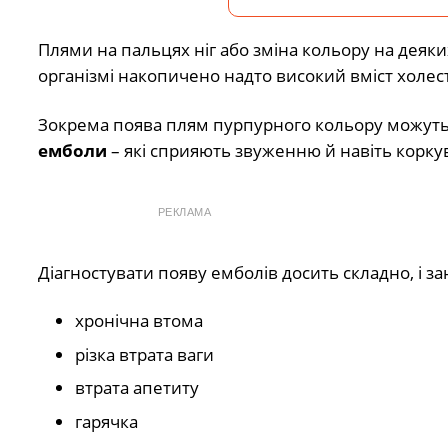
Плями на пальцях ніг або зміна кольору на деяки
організмі накопичено надто високий вміст холе
Зокрема поява плям пурпурного кольору можуть
емболи
– які сприяють звуженню й навіть корку
РЕКЛАМА
Діагностувати появу емболів досить складно, і з
хронічна втома
різка втрата ваги
втрата апетиту
гарячка