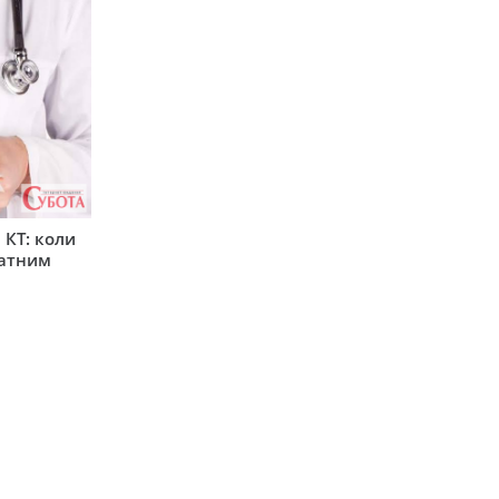
 КТ: коли
латним