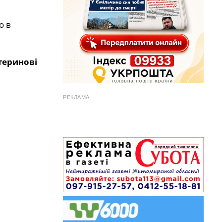
о в
теринові
РЕКЛАМА