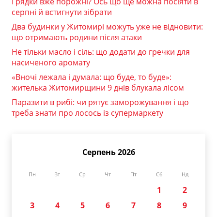
Грядки вже порожні? Ось що ще можна посіяти в
серпні й встигнути зібрати
Два будинки у Житомирі можуть уже не відновити:
що отримають родини після атаки
Не тільки масло і сіль: що додати до гречки для
насиченого аромату
«Вночі лежала і думала: що буде, то буде»:
жителька Житомирщини 9 днів блукала лісом
Паразити в рибі: чи рятує заморожування і що
треба знати про лосось із супермаркету
Серпень 2026
Пн
Вт
Ср
Чт
Пт
Сб
Нд
1
2
3
4
5
6
7
8
9