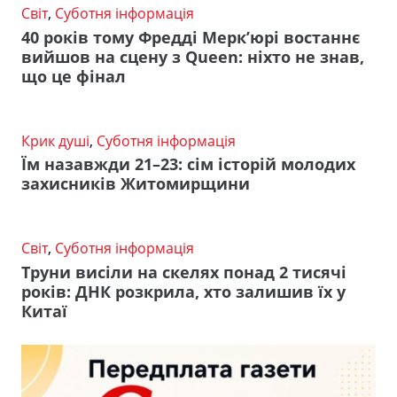
Світ
,
Суботня інформація
40 років тому Фредді Мерк’юрі востаннє
вийшов на сцену з Queen: ніхто не знав,
що це фінал
Крик душі
,
Суботня інформація
Їм назавжди 21–23: сім історій молодих
захисників Житомирщини
Світ
,
Суботня інформація
Труни висіли на скелях понад 2 тисячі
років: ДНК розкрила, хто залишив їх у
Китаї