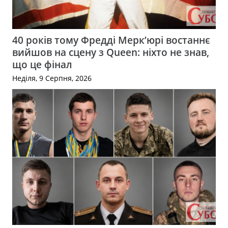
40 років тому Фредді Мерк’юрі востаннє
вийшов на сцену з Queen: ніхто не знав,
що це фінал
Неділя, 9 Серпня, 2026