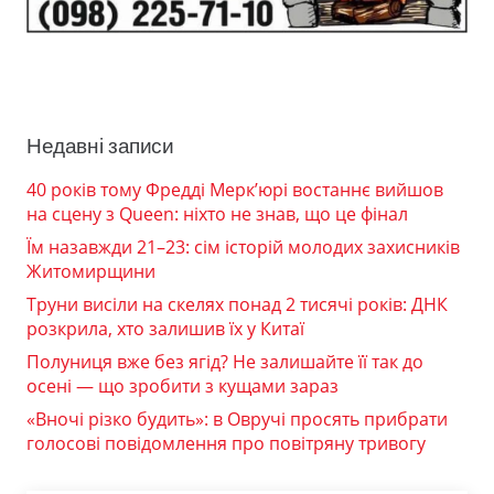
Недавні записи
40 років тому Фредді Мерк’юрі востаннє вийшов
на сцену з Queen: ніхто не знав, що це фінал
Їм назавжди 21–23: сім історій молодих захисників
Житомирщини
Труни висіли на скелях понад 2 тисячі років: ДНК
розкрила, хто залишив їх у Китаї
Полуниця вже без ягід? Не залишайте її так до
осені — що зробити з кущами зараз
«Вночі різко будить»: в Овручі просять прибрати
голосові повідомлення про повітряну тривогу