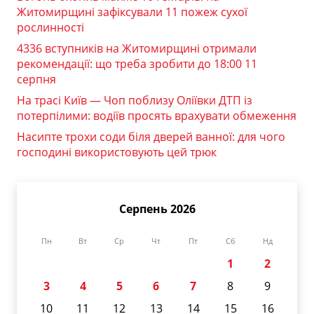
Житомирщині зафіксували 11 пожеж сухої
рослинності
4336 вступників на Житомирщині отримали
рекомендації: що треба зробити до 18:00 11
серпня
На трасі Київ — Чоп поблизу Оліївки ДТП із
потерпілими: водіїв просять врахувати обмеження
Насипте трохи соди біля дверей ванної: для чого
господині використовують цей трюк
Серпень 2026
Пн
Вт
Ср
Чт
Пт
Сб
Нд
1
2
3
4
5
6
7
8
9
10
11
12
13
14
15
16