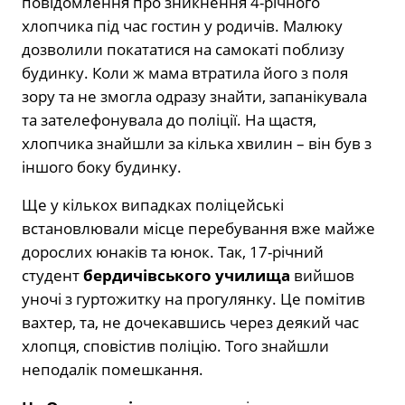
повідомлення про зникнення 4-річного
хлопчика під час гостин у родичів. Малюку
дозволили покататися на самокаті поблизу
будинку. Коли ж мама втратила його з поля
зору та не змогла одразу знайти, запанікувала
та зателефонувала до поліції. На щастя,
хлопчика знайшли за кілька хвилин – він був з
іншого боку будинку.
Ще у кількох випадках поліцейські
встановлювали місце перебування вже майже
дорослих юнаків та юнок. Так, 17-річний
студент
бердичівського училища
вийшов
уночі з гуртожитку на прогулянку. Це помітив
вахтер, та, не дочекавшись через деякий час
хлопця, сповістив поліцію. Того знайшли
неподалік помешкання.