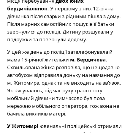
місця перебування
двох юних
бердичівлянок
. У першому з них 12-річна
дівчинка після сварки з рідними пішла з дому.
Після марних самостійних пошуків її батьки
звернулися до поліції. Дитину розшукали у
подружки та повернули додому.
У цей же день до поліції зателефонувала й
мама 15-річної жительки
м. Бердичева
.
Схвильована жінка розповіла, що нещодавно
автобусом відправила доньку на навчання до
м. Житомира, однак та не виходить на зв’язок.
Як з’ясувалось, під час руху транспорту
мобільний дівчини тимчасово був поза
мережею мобільного оператора, тож вона не
бачила викликів матері.
У Житомирі
ювенальні поліцейські отримали