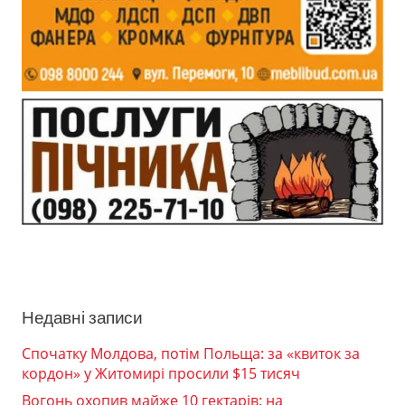
Недавні записи
Спочатку Молдова, потім Польща: за «квиток за
кордон» у Житомирі просили $15 тисяч
Вогонь охопив майже 10 гектарів: на