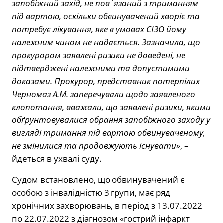
запобіжний захід, не пов`язаний з триманням
під вартою, оскільки обвинувачений хворіє та
потребує лікування, яке в умовах СІЗО йому
належним чином не надається. Зазначила, що
прокурором заявлені ризики не доведені, не
підтверджені належними та допустимими
доказами. Прокурор, представник потерпілих
Черномаз А.М. заперечували щодо заявленого
клопотання, вважали, що заявлені ризики, якими
обґрунтовувалися обрання запобіжного заходу у
вигляді тримання під вартою обвинуваченому,
не змінилися та продовжують існувати»
, –
йдеться в ухвалі суду.
Судом встановлено, що обвинувачений є
особою з інвалідністю 3 групи, має ряд
хронічних захворювань, в період з 13.07.2022
по 22.07.2022 з діагнозом «гострий інфаркт