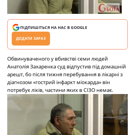
ПІДПИШІТЬСЯ НА НАС В GOOGLE
ДОДАТИ ЗАРАЗ
Обвинуваченого у вбивстві семи людей
Анатолія Захаренка суд відпустив під домашній
арешт, бо після тижня перебування в лікарні з
діагнозом «гострий інфаркт міокарда» він
потребує ліків, частини яких в СІЗО немає.