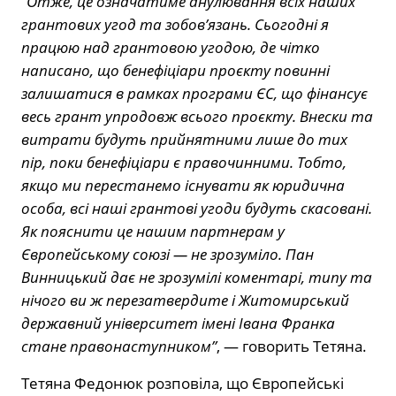
“Отже, це означатиме анулювання всіх наших
грантових угод та зобов’язань. Сьогодні я
працюю над грантовою угодою, де чітко
написано, що бенефіціари проєкту повинні
залишатися в рамках програми ЄС, що фінансує
весь грант упродовж всього проєкту. Внески та
витрати будуть прийнятними лише до тих
пір, поки бенефіціари є правочинними. Тобто,
якщо ми перестанемо існувати як юридична
особа, всі наші грантові угоди будуть скасовані.
Як пояснити це нашим партнерам у
Європейському союзі — не зрозуміло. Пан
Винницький дає не зрозумілі коментарі, типу та
нічого ви ж перезатвердите і Житомирський
державний університет імені Івана Франка
стане правонаступником”
, — говорить Тетяна.
Тетяна Федонюк розповіла, що Європейські