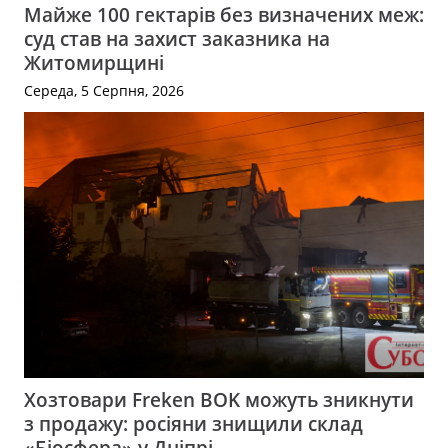
Майже 100 гектарів без визначених меж:
суд став на захист заказника на
Житомирщині
Середа, 5 Серпня, 2026
Хозтовари Freken BOK можуть зникнути
з продажу: росіяни знищили склад
«Біосфера» у Дніпрі