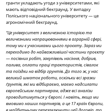
гранти укладають угоди з університетами, які
мають відповідний бекграунд. У випадку
Поліського національного університету — це
агрономічний бекграунд.
“Це університет з величезною історією та
величезними напрацюваннями в аграрній сфері,
тому ми є учасниками цього проєкту. Зараз ми
переходимо до найважливішої частини проєкту
— посівних робіт, закупівель насіння, добрив,
палива, оплати праці трактористів, сівалок
та поїздки на відбір грунтів. До того ж, у нас
великий шматок роботи, оскільки всі зразки
ґрунтів, які ми відбираємо, маємо надсилати
європейським партнерам, адже всі аналізи
проводитимуться у Європі. І навіть, якщо ми
вмовимо наших партнерів, а це 17 країн Європи,
в майбутньому перезаключити цей договір, то