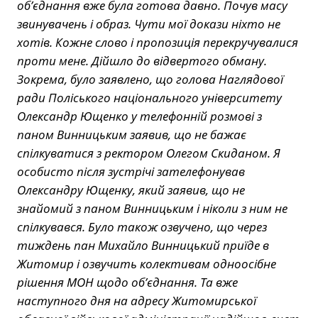
об’єднання вже була готова давно. Почув масу
звинувачень і образ. Чути мої докази ніхто не
хотів. Кожне слово і пропозиція перекручувалися
проти мене. Дійшло до відвертого обману.
Зокрема, було заявлено, що голова Наглядової
ради Поліського національного університету
Олександр Ющенко у телефонній розмові з
паном Винницьким заявив, що не бажає
спілкуватися з ректором Олегом Скиданом. Я
особисто після зустрічі зателефонував
Олександру Ющенку, який заявив, що не
знайомий з паном Винницьким і ніколи з ним не
спілкувався. Було також озвучено, що через
тиждень пан Михайло Винницький приїде в
Житомир і озвучить колективам одноосібне
рішення МОН щодо об’єднання. Та вже
наступного дня на адресу Житомирської