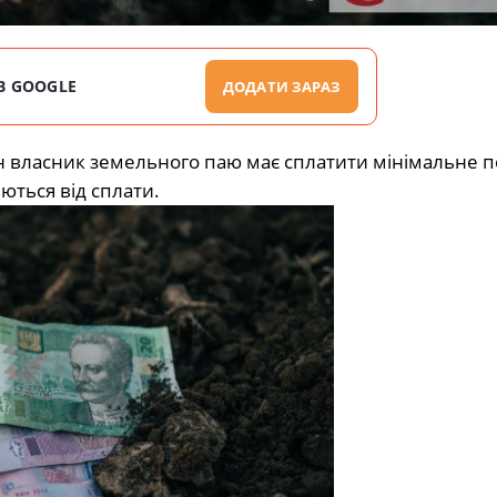
В GOOGLE
ДОДАТИ ЗАРАЗ
н власник земельного паю має сплатити мінімальне 
яються від сплати.