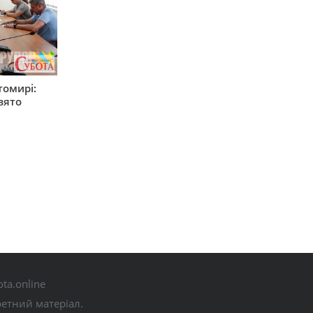
томирі:
вято
ta.online
ретний матеріал.