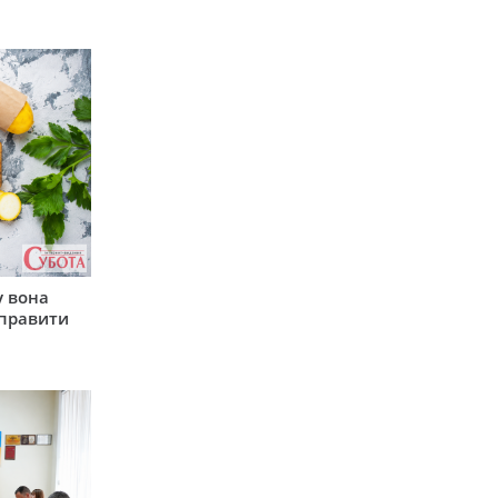
у вона
иправити