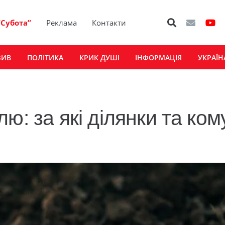
“Субота”
Реклама
Контакти
ЗИВ
ПОЛІТИКА
КРИК ДУШІ
ІНФОРМАЦІЯ
УКРАЇН
ю: за які ділянки та ком