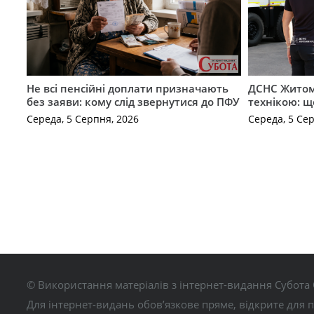
Не всі пенсійні доплати призначають
ДСНС Жито
без заяви: кому слід звернутися до ПФУ
технікою: щ
Середа, 5 Серпня, 2026
Середа, 5 Се
© Використання матеріалів з інтернет-видання Субота 
Для інтернет-видань обов’язкове пряме, відкрите для 