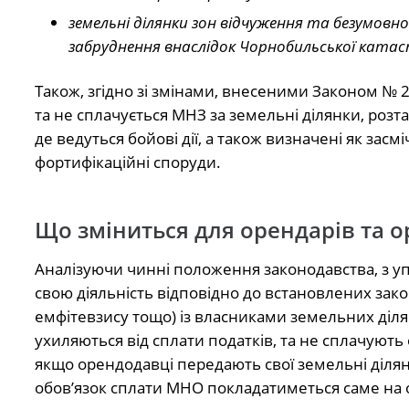
земельні ділянки зон відчуження та безумовно
забруднення внаслідок Чорнобильської ката
Також, згідно зі змінами, внесеними Законом № 21
та не сплачується МНЗ за земельні ділянки, розт
де ведуться бойові дії, а також визначені як за
фортифікаційні споруди.
Що зміниться для орендарів та 
Аналізуючи чинні положення законодавства, з уп
свою діяльність відповідно до встановлених зак
емфітевзису тощо) із власниками земельних ділян
ухиляються від сплати податків, та не сплачують о
якщо орендодавці передають свої земельні діля
обов’язок сплати МНО покладатиметься саме на