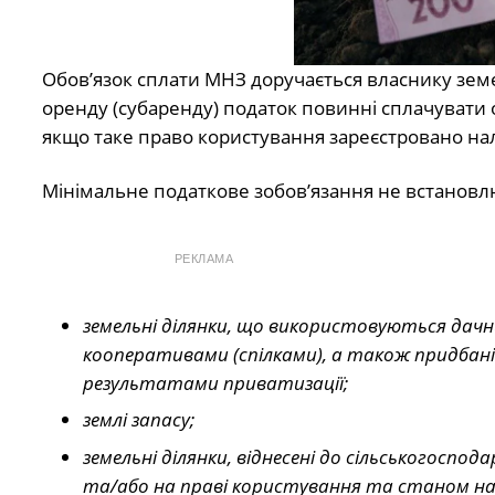
Обов’язок сплати МНЗ доручається власнику земе
оренду (субаренду) податок повинні сплачувати ор
якщо таке право користування зареєстровано н
Мінімальне податкове зобов’язання не встановлюєт
РЕКЛАМА
земельні ділянки, що використовуються дачн
кооперативами (спілками), а також придбані
результатами приватизації;
землі запасу;
земельні ділянки, віднесені до сільськогоспо
та/або на праві користування та станом на 0