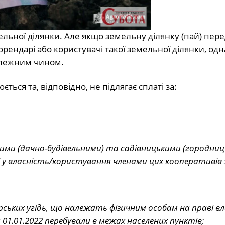
льної ділянки. Але якщо земельну ділянку (пай) пере
ендарі або користувачі такої земельної ділянки, однак
алежним чином.
ься та, відповідно, не підлягає сплаті за:
ими (дачно-будівельними) та садівницькими (городни
 у власність/користування членами цих кооперативів 
дарських угідь, що належать фізичним особам на праві в
1.01.2022 перебували в межах населених пунктів;