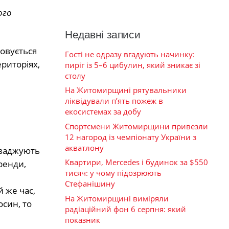
ого
Недавні записи
ховується
Гості не одразу вгадують начинку:
риторіях,
пиріг із 5–6 цибулин, який зникає зі
столу
На Житомирщині рятувальники
ліквідували п’ять пожеж в
екосистемах за добу
Спортсмени Житомирщини привезли
12 нагород із чемпіонату України з
акватлону
оваджують
Квартири, Mercedes і будинок за $550
ренди,
тисяч: у чому підозрюють
Стефанішину
й же час,
На Житомирщині виміряли
син, то
радіаційний фон 6 серпня: який
показник