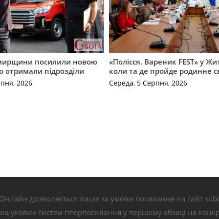
мирщини посилили новою
«Полісся. Вареник FEST» у Жи
о отримали підрозділи
коли та де пройде родинне с
рпня, 2026
Середа, 5 Серпня, 2026
Онлайн дозволяється лише за умови посилання на сайт subo
пошукових систем гіперпосилання у першому абзаці на конк