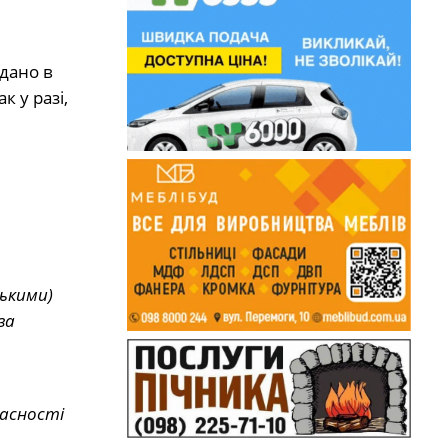
дано в
 у разі,
цькими)
за
ласності