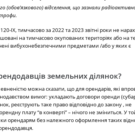
го (обов’язкового) відселення, що зазнали радіоактивн
строфи.
20-IX, тимчасово за 2022 та 2023 звітні роки не нара
ашовані на тимчасово окупованих територіях або на те
смічені вибухонебезпечними предметами /або у яких є
орендодавців земельних ділянок?
евненістю можна сказати, що для орендарів, які впр
онодавством вимог: укладають договори оренди (суба
ок, реєструють таке право відповідно до закону , не
рендну плату “в конверті” – нічого не зміниться. У то
нки орендарям без належного оформлення таких відно
 орендодавця.