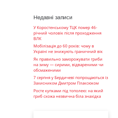
Недавні записи
У Коростенському ТЦК помер 46-
річний чоловік після проходження
ВЛК
Мобілізація до 60 років: чому в
Україні не знижують граничний вік
Як правильно заморожувати гриби
на зиму — сирими, відвареними чи
обсмаженими
7 серпня у Бердичеві попрощаються із
Захисником Дмитром Плаксюком
Росте купками під тополею: на який
гриб схожа незвична біла знахідка