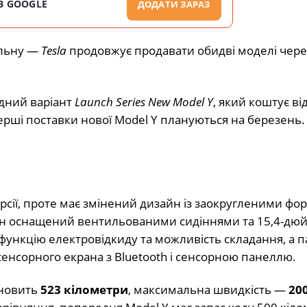
В GOOGLE
ДОДАТИ ЗАРАЗ
альну —
Tesla
продовжує продавати обидві моделі через
дний варіант
Launch Series New Model Y
, який коштує ві
ерші поставки нової Model Y плануються на березень.
рсії, проте має змінений дизайн із заокругленими фо
он оснащений вентильованими сидіннями та 15,4-д
функцію електровідкиду та можливість складання, а 
енсорного екрана з Bluetooth і сенсорною панеллю.
ановить
523 кілометри
, максимальна швидкість —
20