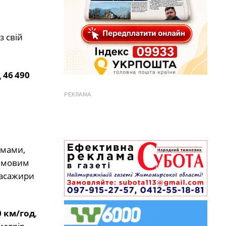
 свій
д
46 490
РЕКЛАМА
рмами,
юймовим
пасажири
0 км/год
,