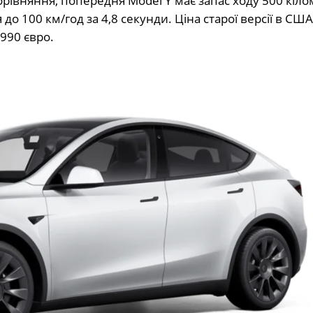
орівняння, попередня Model Y має запас ходу 500 кіло
до 100 км/год за 4,8 секунди. Ціна старої версії в США
 990 євро.