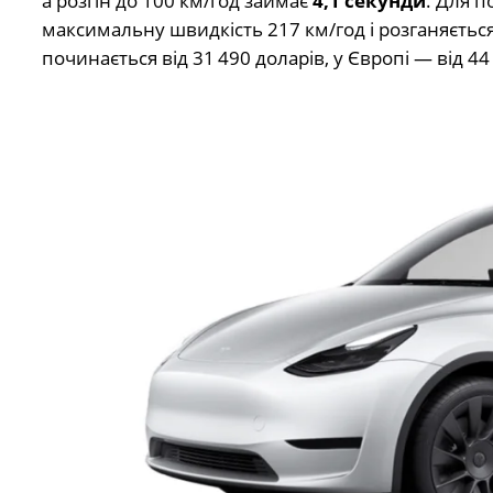
а розгін до 100 км/год займає
4,1 секунди
. Для п
максимальну швидкість 217 км/год і розганяється 
починається від 31 490 доларів, у Європі — від 44