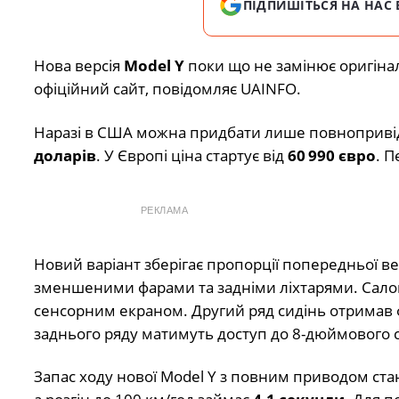
ПІДПИШІТЬСЯ НА НАС 
Нова версія
Model Y
поки що не замінює оригін
офіційний сайт, повідомляє UAINFO.
Наразі в США можна придбати лише повноприві
доларів
. У Європі ціна стартує від
60 990 євро
. П
РЕКЛАМА
Новий варіант зберігає пропорції попередньої ве
зменшеними фарами та задніми ліхтарями. Сал
сенсорним екраном. Другий ряд сидінь отримав 
заднього ряду матимуть доступ до 8-дюймового с
Запас ходу нової Model Y з повним приводом ст