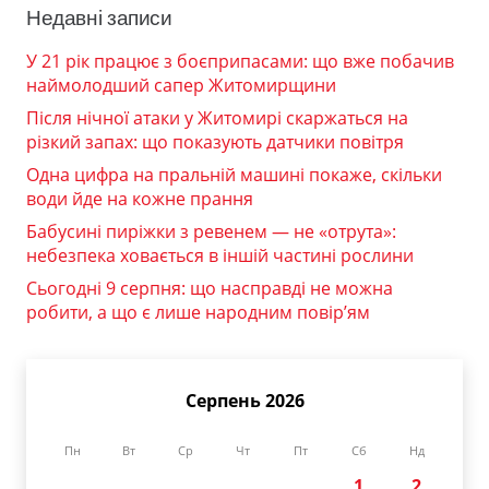
Недавні записи
У 21 рік працює з боєприпасами: що вже побачив
наймолодший сапер Житомирщини
Після нічної атаки у Житомирі скаржаться на
різкий запах: що показують датчики повітря
Одна цифра на пральній машині покаже, скільки
води йде на кожне прання
Бабусині пиріжки з ревенем — не «отрута»:
небезпека ховається в іншій частині рослини
Сьогодні 9 серпня: що насправді не можна
робити, а що є лише народним повір’ям
Серпень 2026
Пн
Вт
Ср
Чт
Пт
Сб
Нд
1
2