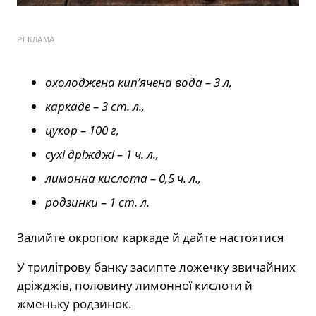
РЕКЛАМА
охолоджена кип’ячена вода – 3 л,
каркаде – 3 ст. л.,
цукор – 100 г,
сухі дріжджі – 1 ч. л.,
лимонна кислота – 0,5 ч. л.,
родзинки – 1 ст. л.
Залийте окропом каркаде й дайте настоятися
У трилітрову банку засипте ложечку звичайних
дріжджів, половину лимонної кислоти й
жменьку родзинок.