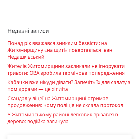
Недавні записи
Понад рік вважався зниклим безвісти: на
Житомирщину «на щиті» повертається Іван
Недашківський
Жителів Житомирщини закликали не ігнорувати
тривоги: ОВА зробила термінове попередження
Кабачки вже нікуди дівати? Запечіть їх для салату з
помідорами — це хіт літа
Скандал у ліцеї на Житомирщині отримав
продовження: чому поліція не склала протокол
У Житомирському районі легковик врізався в
дерево: водійка загинула