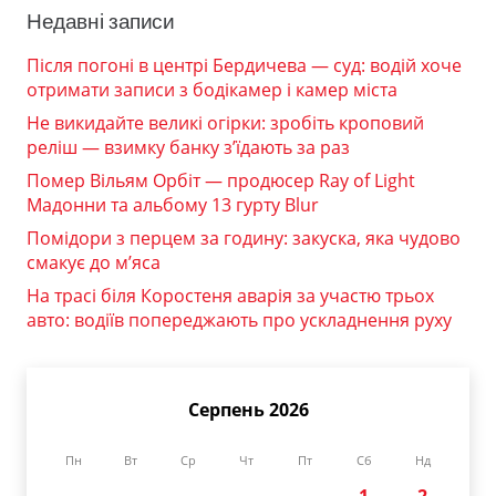
Недавні записи
Після погоні в центрі Бердичева — суд: водій хоче
отримати записи з бодікамер і камер міста
Не викидайте великі огірки: зробіть кроповий
реліш — взимку банку з’їдають за раз
Помер Вільям Орбіт — продюсер Ray of Light
Мадонни та альбому 13 гурту Blur
Помідори з перцем за годину: закуска, яка чудово
смакує до м’яса
На трасі біля Коростеня аварія за участю трьох
авто: водіїв попереджають про ускладнення руху
Серпень 2026
Пн
Вт
Ср
Чт
Пт
Сб
Нд
1
2