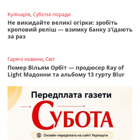
Кулінарія
,
Суботні поради
Не викидайте великі огірки: зробіть
кроповий реліш — взимку банку з’їдають
за раз
Гарячі новини
,
Світ
Помер Вільям Орбіт — продюсер Ray of
Light Мадонни та альбому 13 гурту Blur