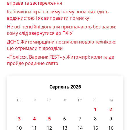
вправа та застереження
Кабачкова ікра на зиму: чому вона виходить
водянистою і як виправити помилку
Не всі пенсійні доплати призначають без заяви:
кому слід звернутися до ПФУ
ДСНС Житомирщини посилили новою технікою:
що отримали підрозділи
«Полісся. Вареник FEST» у Житомирі: коли та де
пройде родинне свято
Серпень 2026
Пн
Вт
Ср
Чт
Пт
Сб
Нд
1
2
3
4
5
6
7
8
9
10
11
12
13
14
15
16