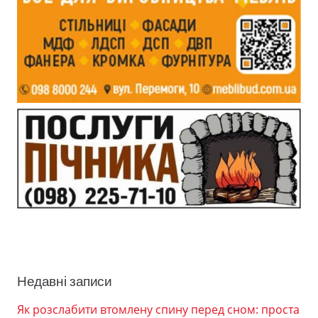
Недавні записи
Як розслабити втомлену спину перед сном: проста