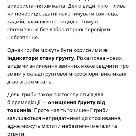
використання хімікатів. Деякі види, як-от глива
чи печериця, здатні накопичувати свинець,
кадмій, залишки пестицидів. Тому їх
споживання без лабораторної перевірки
небезпечне.
Однак гриби можуть бути корисними як
індикатори стану ґрунту
. Різка поява нових
видів чи зникнення звичних може свідчити про
зміни у складі ґрунтової мікрофлори, викликані
дією агрохімікатів.
Деякі гриби також застосовуються для
біоремедіації —
очищення ґрунту від
токсинів
. Проте навіть “очищені” гриби
залишаються непридатними до споживання,
адже можуть містити небезпечні метали та
отрути.