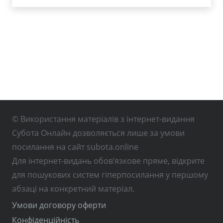
© Використання матеріалів з інтернет-видання
Субота Онлайн дозволяється лише за умови
посилання на сайт subota.online
Для інтернет-видань обов’язкове пряме, відкрите
для пошукових систем гіперпосилання у першому
абзаці на конкретний матеріал.
Умови договору оферти
Конфіденційність