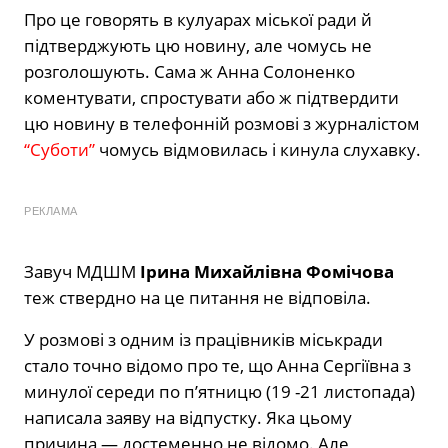
Про це говорять в кулуарах міської ради й
підтверджують цю новину, але чомусь не
розголошують. Сама ж Анна Солоненко
коментувати, спростувати або ж підтвердити
цю новину в телефонній розмові з журналістом
“Суботи”
чомусь відмовилась і кинула слухавку.
РЕКЛАМА
Завуч МДШМ
Ірина Михайлівна Фомічова
теж ствердно на це питання не відповіла.
У розмові з одним із працівників міськради
стало точно відомо про те, що Анна Сергіївна з
минулої середи по п’ятницю (19 -21 листопада)
написала заяву на відпустку. Яка цьому
причина — достеменно не відомо. Але,