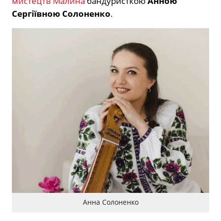
мистецтв Малина
бандуристкою
Анною
Сергіївною Солоненко
.
Анна Солоненко