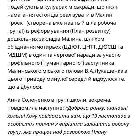
подейкують в кулуарах міськради, що після
намагання естонців реалізувати в Малині
проект (створена вже навіть й ціла робоча
група!) із реформування (План розвитку)
дошкільних закладів Малина, шляхом
об’єднання чотирьох (ЦДЮТ, ЦНТТ, ДЮСШ та
МДШМ) в один та чергової наради за участю
профільного (“гуманітарного”) заступника
Малинського міського голови В.А.Лукашенка з
цього приводу минулої середи й відбулося те,
що відбулося.
Анна Солоненко в групі школи, зокрема,
повідомила наступне: «
Доброго ранку, шановні
колеги! Хочу повідомити вам, що 19 листопада з
особистих причин я вирішила залишити робочу
групу, яка працює над розробкою Плану