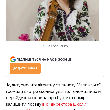
Анна Солоненко
ПІДПИШІТЬСЯ НА НАС В GOOGLE
ДОДАТИ ЗАРАЗ
Культурно-інтелігентну спільноту Малинської
громади вкотре сколихнула приголомшлива й
нерайдужна новина про буцімто намір
залишити посаду
в.о. директора школи