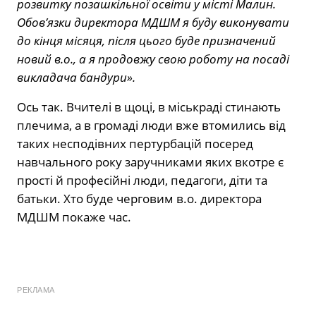
розвитку позашкільної освіти у місті Малин.
Обов’язки директора МДШМ я буду виконувати
до кінця місяця, після цього буде призначений
новий в.о., а я продовжу свою роботу на посаді
викладача бандури».
Ось так. Вчителі в щоці, в міськраді стинають
плечима, а в громаді люди вже втомились від
таких несподівних пертурбацій посеред
навчального року заручниками яких вкотре є
прості й професійні люди, педагоги, діти та
батьки. Хто буде черговим в.о. директора
МДШМ покаже час.
РЕКЛАМА