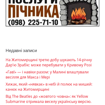
Недавні записи
На Житомирщині третю добу шукають 14-річну
Дар’ю Зрабіє: може перебувати у Кривому Розі
«Гав!» — і навіки разом: у Малині влаштували
весілля для Макса і Мері
Хижак, який «нявкає» в небі й полює на мишей:
канюк на Житомирщині
Від The Beatles до «жовтого човна»: як Yellow
Submarine отримала веселу українську версію.