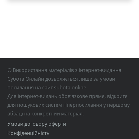
© Використання матеріалів з інтернет-видання
Субота Онлайн дозволяється лише за умови
посилання на сайт subota.online
Для інтернет-видань обов’язкове пряме, відкрите
для пошукових систем гіперпосилання у першому
абзаці на конкретний матеріал.
Умови договору оферти
Конфіденційність