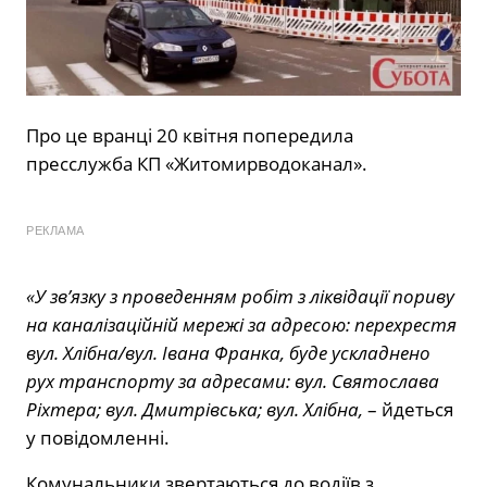
Про це вранці 20 квітня попередила
пресслужба КП «Житомирводоканал».
РЕКЛАМА
«У зв’язку з проведенням робіт з ліквідації пориву
на каналізаційній мережі за адресою: перехрестя
вул. Хлібна/вул. Івана Франка, буде ускладнено
рух транспорту за адресами: вул. Святослава
Ріхтера; вул. Дмитрівська; вул. Хлібна,
– йдеться
у повідомленні.
Комунальники звертаються до водіїв з