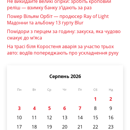
Не викидайте великі огірки: зробіть кроповий
реліш — взимку банку з’їдають за раз
Помер Вільям Орбіт — продюсер Ray of Light
Мадонни та альбому 13 гурту Blur
Помідори з перцем за годину: закуска, яка чудово
смакує до м’яса
На трасі біля Коростеня аварія за участю трьох
авто: водіїв попереджають про ускладнення руху
Серпень 2026
Пн
Вт
Ср
Чт
Пт
Сб
Нд
1
2
3
4
5
6
7
8
9
10
11
12
13
14
15
16
17
18
19
20
21
22
23