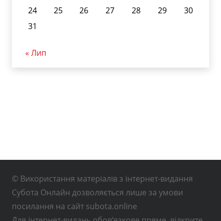
24
25
26
27
28
29
30
31
« Лип
© Використання матеріалів з інтернет-видання
Субота Онлайн дозволяється лише за умови
посилання на сайт subota.online
Для інтернет-видань обов’язкове пряме, відкрите