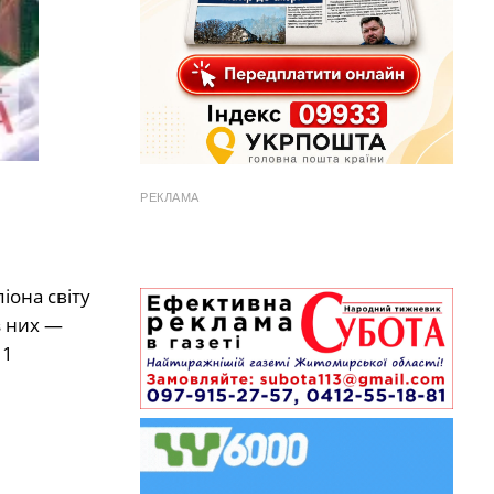
РЕКЛАМА
піона світу
з них —
 1