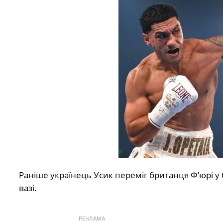
Раніше
українець Усик переміг британця Ф’юрі у
вазі.
РЕКЛАМА