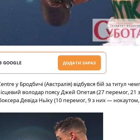
В GOOGLE
ДОДАТИ ЗАРАЗ
Centre у Бродбичі (Австралія) відбувся бій за титул чем
му місцевий володар поясу Джей Опетая (27 перемог, 21 
ксера Девіда Ньїку (10 перемог, 9 з них — нокаутом,