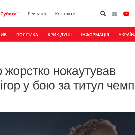
“Субота”
Реклама
Контакти
ЗИВ
ПОЛІТИКА
КРИК ДУШІ
ІНФОРМАЦІЯ
УКРАЇН
 жорстко нокаутував
ігор у бою за титул чемп