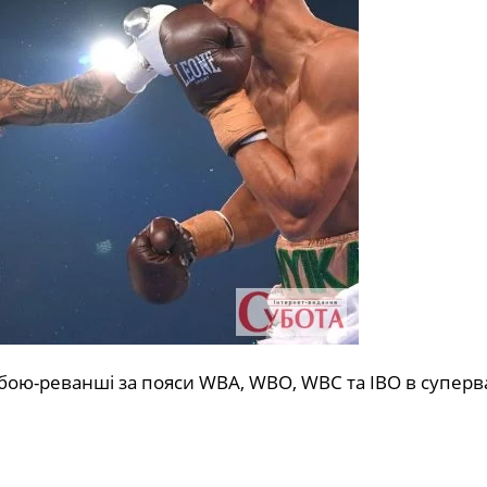
 бою-реванші за пояси WBA, WBO, WBC та IBO в суперв