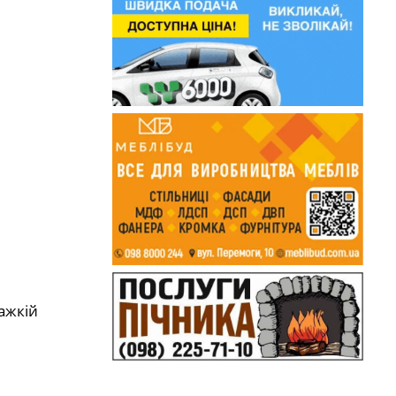
ажкій