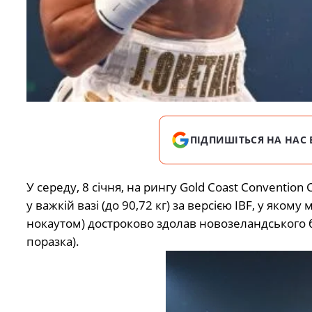
ПІДПИШІТЬСЯ НА НАС 
У середу, 8 січня, на рингу Gold Coast Convention 
у важкій вазі (до 90,72 кг) за версією IBF, у яко
нокаутом) достроково здолав новозеландського бо
поразка).