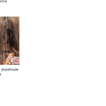
роти
 українців
у