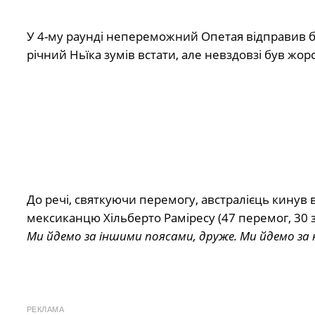
У 4-му раунді непереможний Опетая відправив бр
річний Ньїка зумів встати, але невздовзі був жор
До речі, святкуючи перемогу, австралієць кинув
мексиканцю Хільберто Раміресу (47 перемог, 30 з
Ми йдемо за іншими поясами, друже. Ми йдемо за 
РЕКЛАМА