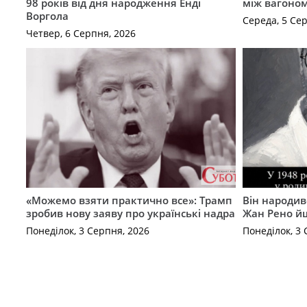
98 років від дня народження Енді
між вагоно
Воргола
Середа, 5 Се
Четвер, 6 Серпня, 2026
«Можемо взяти практично все»: Трамп
Він народив
зробив нову заяву про українські надра
Жан Рено йш
Понеділок, 3 Серпня, 2026
Понеділок, 3 