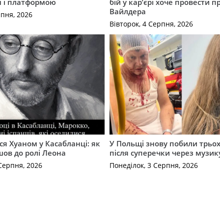
м і платформою
бій у кар’єрі хоче провести п
Вайлдера
рпня, 2026
Вівторок, 4 Серпня, 2026
ся Хуаном у Касабланці: як
У Польщі знову побили трьох
ов до ролі Леона
після суперечки через музик
Серпня, 2026
Понеділок, 3 Серпня, 2026