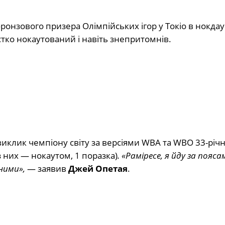
онзового призера Олімпійських ігор у Токіо в нокдаун
стко нокаутований і навіть знепритомнів.
 виклик чемпіону світу за версіями WBA та WBO 33-річ
 них — нокаутом, 1 поразка)
. «Раміресе, я йду за пояса
ними»,
— заявив
Джей Опетая
.