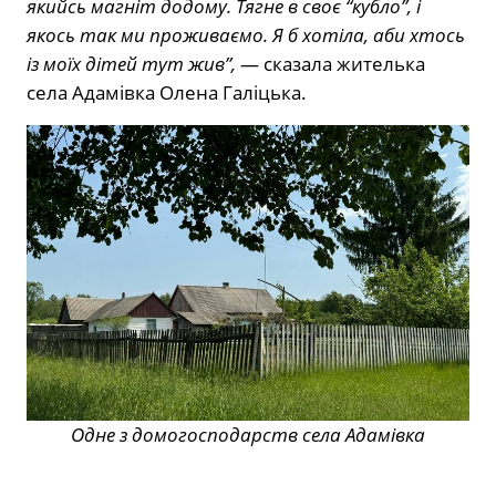
якийсь магніт додому. Тягне в своє “кубло”, і
якось так ми проживаємо. Я б хотіла, аби хтось
із моїх дітей тут жив”,
— сказала жителька
села Адамівка Олена Галіцька.
Одне з домогосподарств села Адамівка