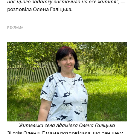
нас цього задатку вистачило на все життя”, —
розповіла Олена Галіцька.
РЕКЛАМА
Жителька села Адамівка Олена Галіцька
Зі слів Олени, її мама розповідала, що раніше у