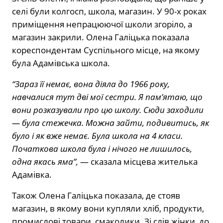
селі були колгосп, школа, магазин. У 90-х роках
приміщення непрацюючої школи згоріло, а
магазин закрили. Олена Галіцька показала
кореспондентам Суспільного місце, на якому
була Адамівська школа.
“Зараз її немає, вона діяла до 1966 року,
навчалися тут дві мої сестри. Я пам’ятаю, що
вони розказували про цю школу. Сюди заходили
— була стежечка. Можна зайти, подивитись, як
було і як вже немає. Була школа на 4 класи.
Початкова школа була і нічого не лишилось,
одна якась яма”,
— сказала місцева жителька
Адамівка.
Також Олена Галіцька показала, де стояв
магазин, в якому вони купляли хліб, продукти,
промислові товари, смаколики. Зі слів жінки, до