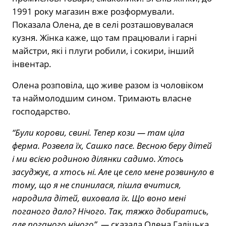
1991 року магазин вже розформували.
Показала Олена, де в селі розташовувалася
кузня. Жінка каже, що там працювали і гарні
майстри, які і плуги робили, і сокири, інший
інвентар.
Олена розповіла, що живе разом із чоловіком
та наймолодшим сином. Тримають власне
господарство.
“Були корови, свині. Тепер кози — там ціла
ферма. Розвела їх, Сашко пасе. Весною беру дітей
і ми всією родиною ділянки садимо. Хтось
засуджує, а хтось ні. Але це село мене розвинуло в
тому, що я не спинилася, пішла вчитися,
народила дітей, виховала їх. Що воно мені
поганого дало? Нічого. Так, тяжко добиратись,
але поганого нічого”, —
сказала Олена Галіцька.