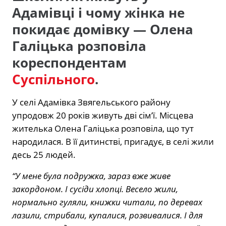
Адамівці і чому жінка не
покидає домівку — Олена
Галіцька розповіла
кореспондентам
Суспільного
.
У селі Адамівка Звягельського району
упродовж 20 років живуть дві сім’ї. Місцева
жителька Олена Галіцька розповіла, що тут
народилася. В її дитинстві, пригадує, в селі жили
десь 25 людей.
“У мене була подружка, зараз вже живе
закордоном. І сусіди хлопці. Весело жили,
нормально гуляли, книжки читали, по деревах
лазили, стрибали, купалися, розвивалися. І для