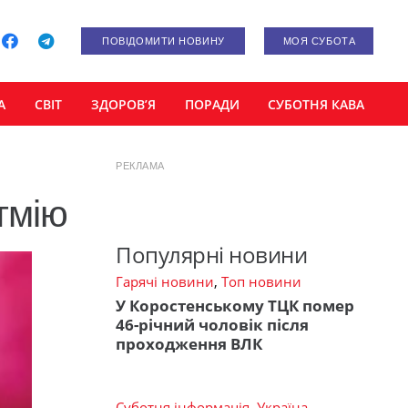
ПОВІДОМИТИ НОВИНУ
МОЯ СУБОТА
А
СВІТ
ЗДОРОВ’Я
ПОРАДИ
СУБОТНЯ КАВА
РЕКЛАМА
тмію
Популярні новини
Гарячі новини
,
Топ новини
У Коростенському ТЦК помер
46-річний чоловік після
проходження ВЛК
Суботня інформація
,
Україна