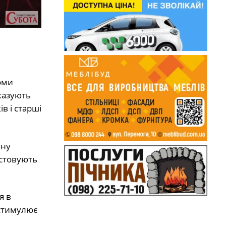
оми
казують
в і старші
ьну
истовують
я в
 стимулює