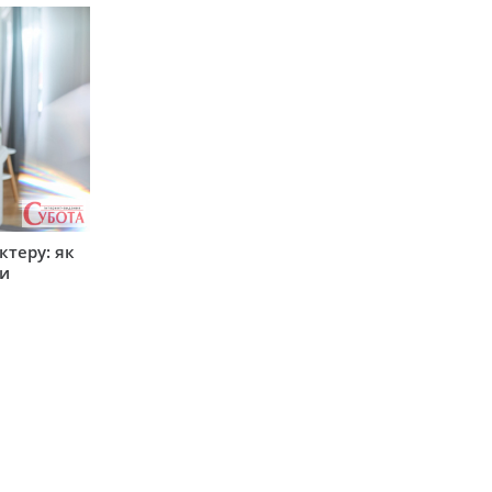
ктеру: як
ти