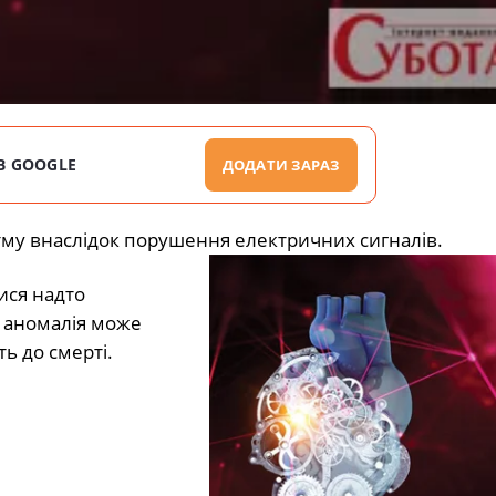
В GOOGLE
ДОДАТИ ЗАРАЗ
му внаслідок порушення електричних сигналів.
ися надто
я аномалія може
ь до смерті.