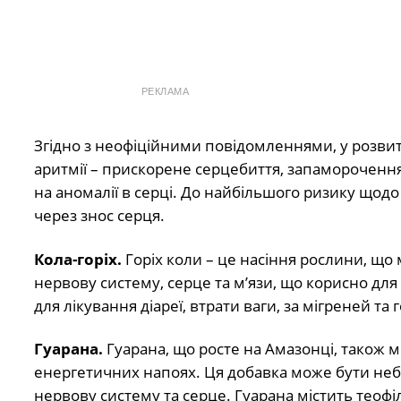
РЕКЛАМА
Згідно з неофіційними повідомленнями, у розви
аритмії – прискорене серцебиття, запаморочення
на аномалії в серці. До найбільшого ризику щодо 
через знос серця.
Кола-горіх.
Горіх коли – це насіння рослини, щ
нервову систему, серце та м’язи, що корисно для
для лікування діареї, втрати ваги, за мігреней та
Гуарана.
Гуарана, що росте на Амазонці, також мі
енергетичних напоях. Ця добавка може бути неб
нервову систему та серце. Гуарана містить теофіл