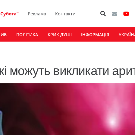
“Субота”
Реклама
Контакти
ЗИВ
ПОЛІТИКА
КРИК ДУШІ
ІНФОРМАЦІЯ
УКРАЇН
кі можуть викликати ари