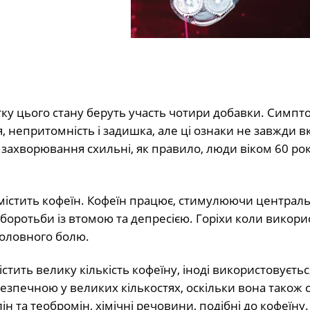
тку цього стану беруть участь чотири добавки. Симпт
, непритомність і задишка, але ці ознаки не завжди в
захворювання схильні, як правило, люди віком 60 рокі
о містить кофеїн. Кофеїн працює, стимулюючи централ
 боротьби із втомою та депресією. Горіхи коли викор
 головного болю.
стить велику кількість кофеїну, іноді використовуєтьс
езпечною у великих кількостях, оскільки вона також
ін та теобромін, хімічні речовини, подібні до кофеїну.