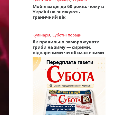
Мобілізація до 60 років: чому в
Україні не знижують
граничний вік
Кулінарія
,
Суботні поради
Як правильно заморожувати
гриби на зиму — сирими,
відвареними чи обсмаженими