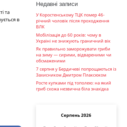
Недавні записи
і та
У Коростенському ТЦК помер 46-
вується в
річний чоловік після проходження
ВЛК
Мобілізація до 60 років: чому в
Україні не знижують граничний вік
Як правильно заморожувати гриби
на зиму — сирими, відвареними чи
обсмаженими
7 серпня у Бердичеві попрощаються із
Захисником Дмитром Плаксюком
Росте купками під тополею: на який
гриб схожа незвична біла знахідка
Серпень 2026