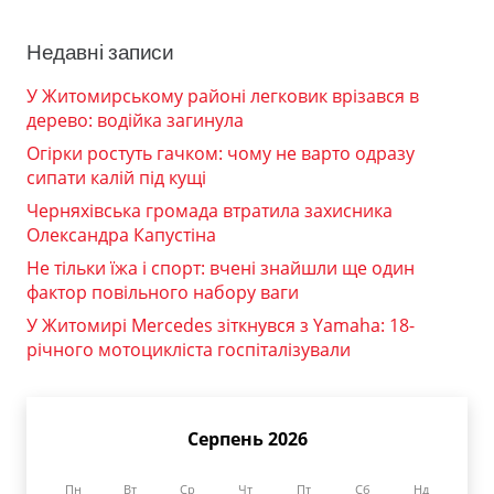
Недавні записи
У Житомирському районі легковик врізався в
дерево: водійка загинула
Огірки ростуть гачком: чому не варто одразу
сипати калій під кущі
Черняхівська громада втратила захисника
Олександра Капустіна
Не тільки їжа і спорт: вчені знайшли ще один
фактор повільного набору ваги
У Житомирі Mercedes зіткнувся з Yamaha: 18-
річного мотоцикліста госпіталізували
Серпень 2026
Пн
Вт
Ср
Чт
Пт
Сб
Нд