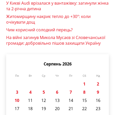
У Києві Audi врізалася у вантажівку: загинули жінка
та 2-річна дитина
Житомирщину накриє тепло до +30°: коли
очікувати дощ
Чим корисний солодкий перець?
На війні загинув Микола Мусаєв зі Словечанської
громади: добровільно пішов захищати Україну
Серпень 2026
Пн
Вт
Ср
Чт
Пт
Сб
Нд
1
2
3
4
5
6
7
8
9
10
11
12
13
14
15
16
17
18
19
20
21
22
23