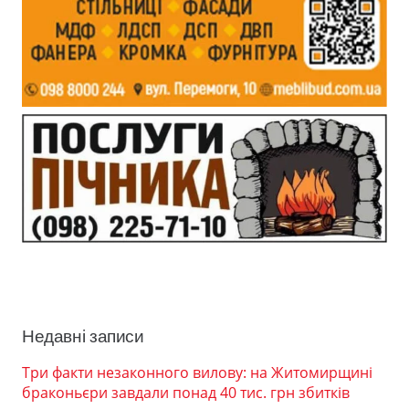
Недавні записи
Три факти незаконного вилову: на Житомирщині
браконьєри завдали понад 40 тис. грн збитків