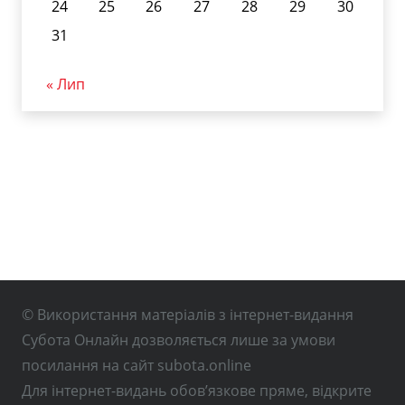
24
25
26
27
28
29
30
31
« Лип
© Використання матеріалів з інтернет-видання
Субота Онлайн дозволяється лише за умови
посилання на сайт subota.online
Для інтернет-видань обов’язкове пряме, відкрите