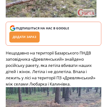
ПІДПИШІТЬСЯ НА НАС В GOOGLE
ДОДАТИ ЗАРАЗ
Нещодавно на території Базарського ПНДВ
заповідника «Древлянський» знайдено
російську ракету, яка летіла вбивати наших
дітей і жінок. Летіла і не долетіла. Впала і
лежить у лісі на території ПЗ «Древлянський»
між селами Любарка і Калинівка.