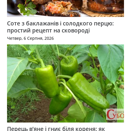
Соте з баклажанів і солодкого перцю:
простий рецепт на сковороді
Четвер, 6 Серпня, 2026
Перець в’яне і гниє біля кореня: як