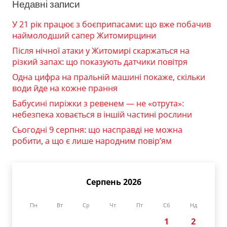
Недавні записи
У 21 рік працює з боєприпасами: що вже побачив
наймолодший сапер Житомирщини
Після нічної атаки у Житомирі скаржаться на
різкий запах: що показують датчики повітря
Одна цифра на пральній машині покаже, скільки
води йде на кожне прання
Бабусині пиріжки з ревенем — не «отрута»:
небезпека ховається в іншій частині рослини
Сьогодні 9 серпня: що насправді не можна
робити, а що є лише народним повір’ям
Серпень 2026
Пн
Вт
Ср
Чт
Пт
Сб
Нд
1
2