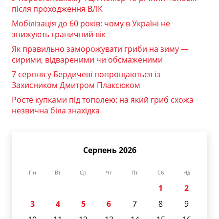
після проходження ВЛК
Мобілізація до 60 років: чому в Україні не
знижують граничний вік
Як правильно заморожувати гриби на зиму —
сирими, відвареними чи обсмаженими
7 серпня у Бердичеві попрощаються із
Захисником Дмитром Плаксюком
Росте купками під тополею: на який гриб схожа
незвична біла знахідка
Серпень 2026
Пн
Вт
Ср
Чт
Пт
Сб
Нд
1
2
3
4
5
6
7
8
9