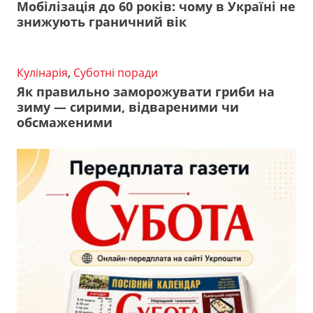
Мобілізація до 60 років: чому в Україні не
знижують граничний вік
Кулінарія
,
Суботні поради
Як правильно заморожувати гриби на
зиму — сирими, відвареними чи
обсмаженими