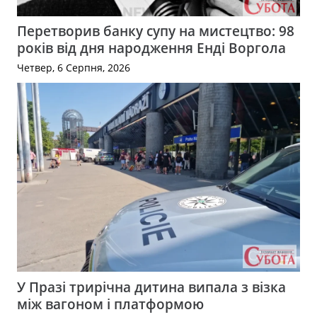
Перетворив банку супу на мистецтво: 98
років від дня народження Енді Воргола
Четвер, 6 Серпня, 2026
У Празі трирічна дитина випала з візка
між вагоном і платформою