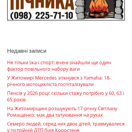
Недавні записи
Не тільки їжа і спорт: вчені знайшли ще один
фактор повільного набору ваги
У Житомирі Mercedes зіткнувся з Yamaha: 18-
річного мотоцикліста госпіталізували
Пенсія у 2026 році: скільки стажу потрібно у 60, 63 і
65 років
На Житомирщині розшукують 17-річну Світлану
Ромащенко: має два татуювання на руках
Семеро людей, серед них двоє дітей, травмувалися
у потрійній ДТП біля Коростеня