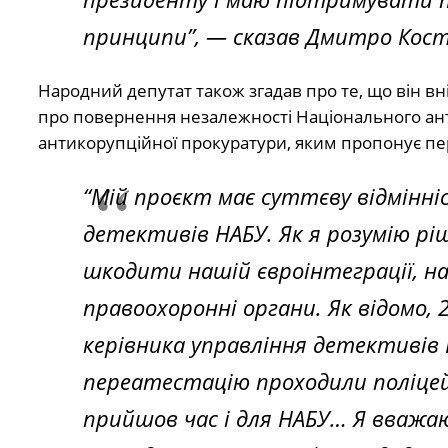
принципи”, — сказав Дмитро Кос
Народний депутат також згадав про те, що він в
про повернення незалежності Національного ант
антикорупційної прокуратури, яким пропонує пер
“Мій проєкт має суттєву відмінн
детективів НАБУ. Як я розумію рі
шкодити нашій євроінтеграції, на
правоохоронні органи. Як відомо,
керівника управління детективів Н
переатестацію проходили поліцей
прийшов час і для НАБУ… Я вважаю,