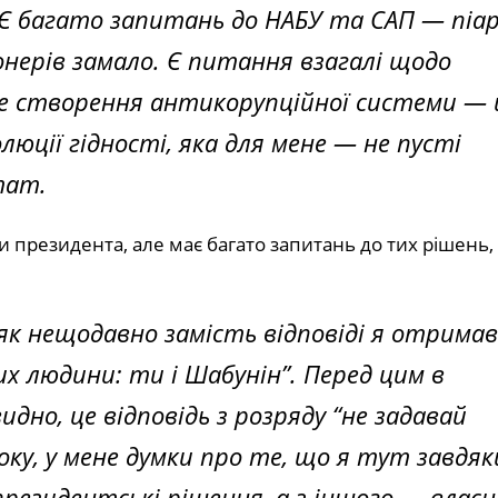
. Є багато запитань до НАБУ та САП — піа
онерів замало. Є питання взагалі щодо
ле створення антикорупційної системи — 
люції гідності, яка для мене — не пусті
тат.
 президента, але має багато запитань до тих рішень, з
 як нещодавно замість відповіді я отрима
вих людини: ти і Шабунін”. Перед цим в
дно, це відповідь з розряду “не задавай
оку, у мене думки про те, що я тут завдяк
езидентські рішення, а з іншого — власн