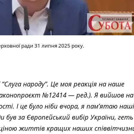
Верховної ради 31 липня 2025 року.
 “Слуга народу”. Це моя реакція на наше
законопроєкт №12414 — ред.). Я вийшов на
сті. І це було ніби вчора, я пам’ятаю наш
и був за Європейський вибір України, геть 
і ціною життів кращих наших співвітчизн