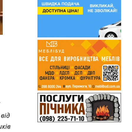
і
від
иків