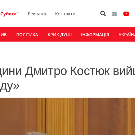
“Субота”
Реклама
Контакти
ЗИВ
ПОЛІТИКА
КРИК ДУШІ
ІНФОРМАЦІЯ
УКРАЇН
ини Дмитро Костюк ви
оду»