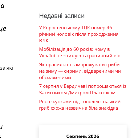
ра
Недавні записи
це
У Коростенському ТЦК помер 46-
річний чоловік після проходження
ВЛК
Мобілізація до 60 років: чому в
Україні не знижують граничний вік
Як правильно заморожувати гриби
а які
на зиму — сирими, відвареними чи
обсмаженими
7 серпня у Бердичеві попрощаються із
в —
Захисником Дмитром Плаксюком
Росте купками під тополею: на який
гриб схожа незвична біла знахідка
и
Серпень 2026
і