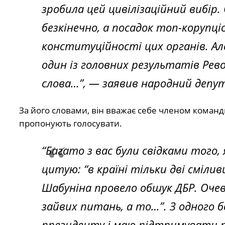
зробила цей цивілізаційний вибір
безкінечно, а посадок топ-корупці
конституційності цих органів. А
один із головних результатів Рево
слова…”, — заявив народний депу
За його словами, він вважає себе членом команди
пропонують голосувати.
“Багато з вас були свідками того,
цитую: “в країні тільки дві сміли
Шабуніна провело обшук ДБР. Очеви
зайвих питань, а то…”. З одного б
президенту і маю підтримувати пр