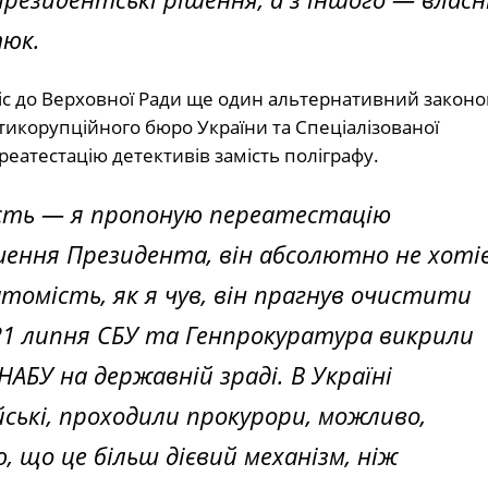
тюк.
ніс до Верховної Ради ще один альтернативний закон
икорупційного бюро України та Спеціалізованої
еатестацію детективів замість поліграфу.
ість — я пропоную переатестацію
шення Президента, він абсолютно не хоті
томість, як я чув, він прагнув очистити
 21 липня СБУ та Генпрокуратура викрили
АБУ на державній зраді. В Україні
ські, проходили прокурори, можливо,
 що це більш дієвий механізм, ніж