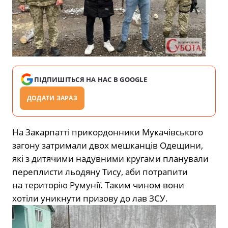
ПІДПИШІТЬСЯ НА НАС В GOOGLE
ДОДАТИ ЗАРАЗ
На Закарпатті прикордонники Мукачівського
загону затримали двох мешканців Одещини,
які з дитячими надувними кругами планували
переплисти льодяну Тису, аби потрапити
на територію Румунії. Таким чином вони
хотіли уникнути призову до лав ЗСУ.