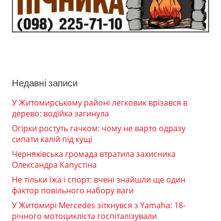
Недавні записи
У Житомирському районі легковик врізався в
дерево: водійка загинула
Огірки ростуть гачком: чому не варто одразу
сипати калій під кущі
Черняхівська громада втратила захисника
Олександра Капустіна
Не тільки їжа і спорт: вчені знайшли ще один
фактор повільного набору ваги
У Житомирі Mercedes зіткнувся з Yamaha: 18-
річного мотоцикліста госпіталізували