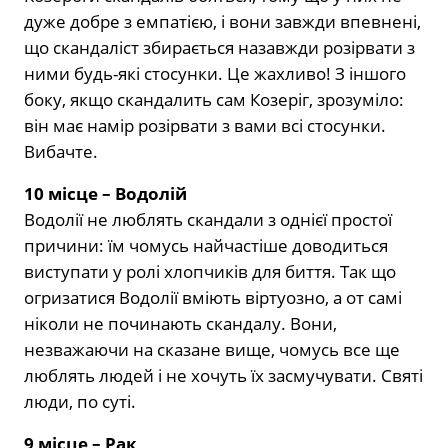
дуже добре з емпатією, і вони завжди впевнені,
що скандаліст збирається назавжди розірвати з
ними будь-які стосунки. Це жахливо! З іншого
боку, якщо скандалить сам Козеріг, зрозуміло:
він має намір розірвати з вами всі стосунки.
Вибачте.
10 місце – Водолій
Водолії не люблять скандали з однієї простої
причини: їм чомусь найчастіше доводиться
виступати у ролі хлопчиків для биття. Так що
огризатися Водолії вміють віртуозно, а от самі
ніколи не починають скандалу. Вони,
незважаючи на сказане вище, чомусь все ще
люблять людей і не хочуть їх засмучувати. Святі
люди, по суті.
9 місце – Рак