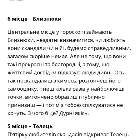
6 місце – Близнюки
Центральне місце у гороскопі займають
Близнюки, нездатні визначитися, чи люблять
вони скандали чи ні? І, будемо справедливими,
загалом скоріше немає. Але не тому, що вони
такі прекрасні та благородні, а тому, що
життєвий досвід їм підказує: люди дивні. Ось
так поскандалиш з кимось, розтопчеш його
самооцінку, пнеш кілька разів у найболючіші
точки, витончено образиш і публічно
принизиш — і потім з тобою спілкуватися не
хочуть. З чого б це? Дурні якісь.
5 місце – Телець
П’ятірку любителів скандалів відкриває Телець