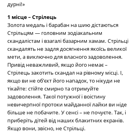
дурні!»
1 місце – Стрілець
Золота медаль і барабан на шию дістаються
Стрільцям — головним зодіакальним
скандалістам і взагалі базарним хамам. Стрільці
скандалять не задля досягнення якоїсь великої
мети, а виключно для власного задоволення.
Привід неважливий, якщо його немає –
Стрілець закотить скандал на рівному місці. І,
якщо ви не об’єкт його нападок, то нікуди не
тікайте: стійте смирно та отримуйте
задоволення. Такої потужної і воістину
невичерпної протоки майданної лайки ви ніде
більше не побачите. У сенсі – не почуєте. Так, і
приберіть дітей від наших блакитних екранів.
Якщо вони, звісно, ​​не Стрільці.