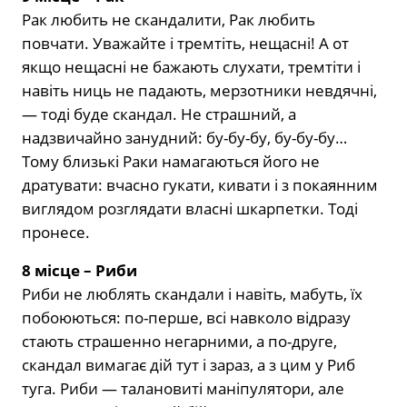
Рак любить не скандалити, Рак любить
повчати. Уважайте і тремтіть, нещасні! А от
якщо нещасні не бажають слухати, тремтіти і
навіть ниць не падають, мерзотники невдячні,
— тоді буде скандал. Не страшний, а
надзвичайно занудний: бу-бу-бу, бу-бу-бу…
Тому близькі Раки намагаються його не
дратувати: вчасно гукати, кивати і з покаянним
виглядом розглядати власні шкарпетки. Тоді
пронесе.
8 місце – Риби
Риби не люблять скандали і навіть, мабуть, їх
побоюються: по-перше, всі навколо відразу
стають страшенно негарними, а по-друге,
скандал вимагає дій тут і зараз, а з цим у Риб
туга. Риби — талановиті маніпулятори, але