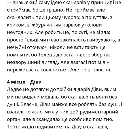
— знак, який саму ідею скандалів у принципі не
сприймає, бо це грішно. Не приймає, але
скандалить при цьому чудово: з почуттям, з
криком, зі жбурлянням тарілок у голови
неугодних. Але робить це, по суті, не зі зла:
просто Тільці миттєво закипають і вибухають, а
нечуйні оточуючі ніколи не встигають це
помітити, бо Телець до останнього зберігає
незворушний вигляд. Але взагалі потім він
переживає та совіститься. Але не вголос, ні.
4 місце – Діва
Ледве не дотягли до трійки лідерів Діви, яким
ми не видали медаль, бо скандалять вони без
душі. Власне, Діви майже все роблять без душі, і
взагалі не ясно, чи є у них цей рудиментарний
орган, але в скандалах це особливо помітно.
Тобто якщо подивитися на Діву в скандалі,