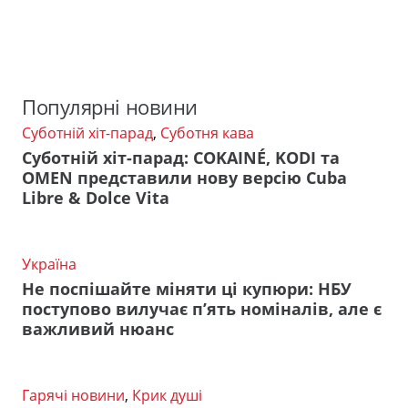
Популярні новини
Суботній хіт-парад
,
Суботня кава
Суботній хіт-парад: COKAINÉ, KODI та
OMEN представили нову версію Cuba
Libre & Dolce Vita
Україна
Не поспішайте міняти ці купюри: НБУ
поступово вилучає п’ять номіналів, але є
важливий нюанс
Гарячі новини
,
Крик душі