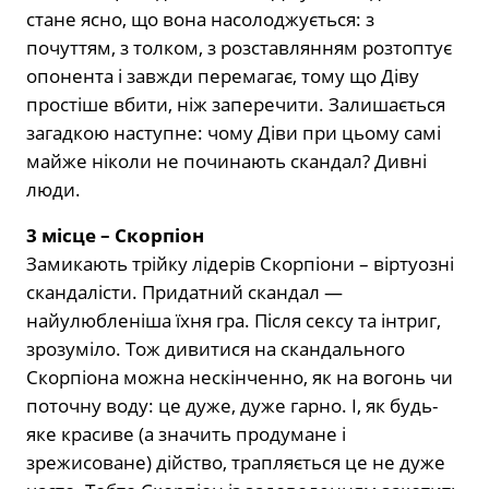
стане ясно, що вона насолоджується: з
почуттям, з толком, з розставлянням розтоптує
опонента і завжди перемагає, тому що Діву
простіше вбити, ніж заперечити. Залишається
загадкою наступне: чому Діви при цьому самі
майже ніколи не починають скандал? Дивні
люди.
3 місце – Скорпіон
Замикають трійку лідерів Скорпіони – віртуозні
скандалісти. Придатний скандал —
найулюбленіша їхня гра. Після сексу та інтриг,
зрозуміло. Тож дивитися на скандального
Скорпіона можна нескінченно, як на вогонь чи
поточну воду: це дуже, дуже гарно. І, як будь-
яке красиве (а значить продумане і
зрежисоване) дійство, трапляється це не дуже