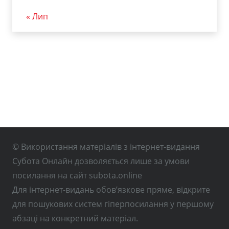
« Лип
© Використання матеріалів з інтернет-видання
Субота Онлайн дозволяється лише за умови
посилання на сайт subota.online
Для інтернет-видань обов’язкове пряме, відкрите
для пошукових систем гіперпосилання у першому
абзаці на конкретний матеріал.