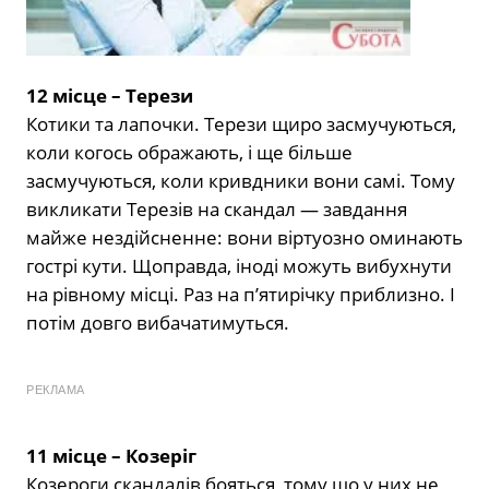
12 місце – Терези
Котики та лапочки. Терези щиро засмучуються,
коли когось ображають, і ще більше
засмучуються, коли кривдники вони самі. Тому
викликати Терезів на скандал — завдання
майже нездійсненне: вони віртуозно оминають
гострі кути. Щоправда, іноді можуть вибухнути
на рівному місці. Раз на п’ятирічку приблизно. І
потім довго вибачатимуться.
РЕКЛАМА
11 місце – Козеріг
Козероги скандалів бояться, тому що у них не