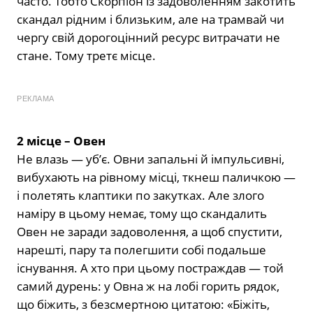
часто. Тобто Скорпіон із задоволенням закотить
скандал рідним і близьким, але на трамвай чи
чергу свій дорогоцінний ресурс витрачати не
стане. Тому третє місце.
РЕКЛАМА
2 місце – Овен
Не влазь — уб’є. Овни запальні й імпульсивні,
вибухають на рівному місці, ткнеш паличкою —
і полетять клаптики по закутках. Але злого
наміру в цьому немає, тому що скандалить
Овен не заради задоволення, а щоб спустити,
нарешті, пару та полегшити собі подальше
існування. А хто при цьому постраждав — той
самий дурень: у Овна ж на лобі горить рядок,
що біжить, з безсмертною цитатою: «Біжіть,