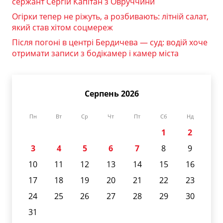
сержант Сергій Капітан з Овруччини
Огірки тепер не ріжуть, а розбивають: літній салат,
який став хітом соцмереж
Після погоні в центрі Бердичева — суд: водій хоче
отримати записи з бодікамер і камер міста
Серпень 2026
Пн
Вт
Ср
Чт
Пт
Сб
Нд
1
2
3
4
5
6
7
8
9
10
11
12
13
14
15
16
17
18
19
20
21
22
23
24
25
26
27
28
29
30
31