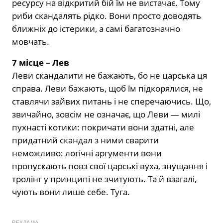
ресурсу на відкритий бій їм не вистачає. Тому
риби скандалять рідко. Вони просто доводять
ближніх до істерики, а самі багатозначно
мовчать.
7 місце – Лев
Леви скандалити не бажають, бо не царська ця
справа. Леви бажають, щоб їм підкорялися, не
ставлячи зайвих питань і не сперечаючись. Що,
звичайно, зовсім не означає, що Леви — милі
пухнасті котики: покричати вони здатні, але
придатний скандал з ними сварити
неможливо: логічні аргументи вони
пропускають повз свої царські вуха, знущання і
тролінг у принципі не зчитують. Та й взагалі,
чують вони лише себе. Туга.
РЕКЛАМА