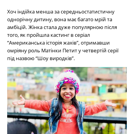
Хоч індійка менша за середньостатистичну
однорічну дитину, вона має багато мрій та
амбіцій. Жінка стала дуже популярною після
того, як пройшла кастинг в серіал
“Американська історія жахів”, отримавши
омріяну роль Матінки Петит у четвертій серії
під назвою “Шоу виродків”.