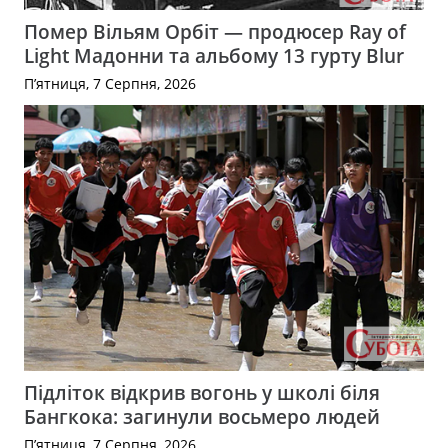
Помер Вільям Орбіт — продюсер Ray of
Light Мадонни та альбому 13 гурту Blur
П’ятниця, 7 Серпня, 2026
Підліток відкрив вогонь у школі біля
Бангкока: загинули восьмеро людей
П’ятниця, 7 Серпня, 2026