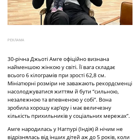
РЕКЛАМА
30-річна Джьоті Амге офіційно визнана
найменшою жінкою у світі. Її вага складає
всього 6 кілограмів при зрості 62,8 см.
Мініатюрні розміри не заважають рекордсменці
насолоджуватися життям й бути “сильною,
незалежною та впевненою у собі”. Вона
зробила хорошу кар’єру і має величезну
кількість прихильників у соціальних мережах”.
Амге народилась у Нагпурі (Індія) й нічим не
відрізнялась від інших дітей аж до 5 років, коли