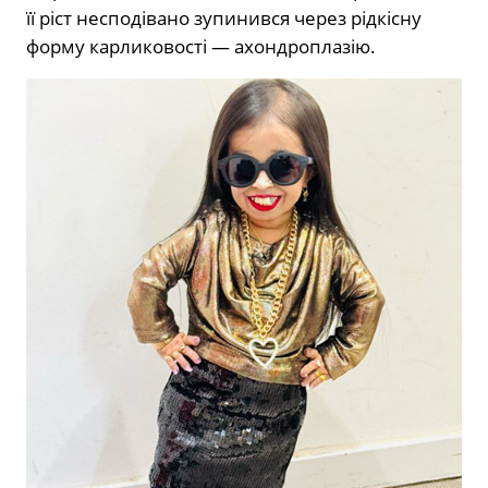
її ріст несподівано зупинився через рідкісну
форму карликовості — ахондроплазію.