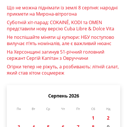
Що не можна піднімати із землі 8 серпня: народні
прикмети на Мирона-вітрогона
Суботній хіт-парад: COKAINÉ, KODI та OMEN
представили нову версію Cuba Libre & Dolce Vita
Не поспішайте міняти ці купюри: НБУ поступово
вилучає п’ять номіналів, але є важливий нюанс
На Херсонщині загинув 51-річний головний
сержант Сергій Капітан з Овруччини
Огірки тепер не ріжуть, а розбивають: літній салат,
який став хітом соцмереж
Серпень 2026
Пн
Вт
Ср
Чт
Пт
Сб
Нд
1
2
3
4
5
6
7
8
9