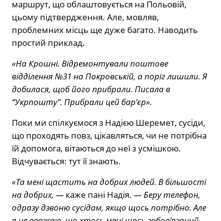
маршрут, що облаштовується на Польовій,
цьому підтвердження. Але, мовляв,
проблемних місць ще дуже багато. Наводить
простий приклад.
«На Крошні. Відремонтували поштове
відділення №31 на Покровській, а поріг лишили. Я
добилася, щоб його прибрали. Писала в
“Укрпошту”. Прибрали цей бар’єр».
Поки ми спілкуємося з Надією Шеремет, сусіди,
що проходять повз, цікавляться, чи не потрібна
їй допомога, вітаються до неї з усмішкою.
Відчувається: тут її знають.
«Та мені щастить на добрих людей. В більшості
на добрих, —
каже пані Надія.
— Беру телефон,
одразу дзвоню сусідам, якщо щось потрібно. Але
я не вважаю, що хтось мені щось зобов’язаний.