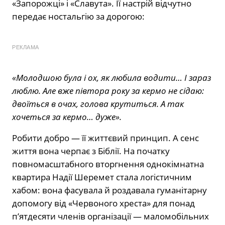
«Запорожці» і «Славута». Її настрій відчутно
передає ностальгію за дорогою:
РЕКЛАМА
«Молодшою була і ох, як любила водити… І зараз
люблю. Але вже півтора року за кермо не сідаю:
двоїться в очах, голова крутиться. А так
хочеться за кермо… дуже».
Робити добро — її життєвий принцип. А сенс
життя вона черпає з Біблії. На початку
повномасштабного вторгнення однокімнатна
квартира Надії Шеремет стала логістичним
хабом: вона фасувала й роздавала гуманітарну
допомогу від «Червоного хреста» для понад
п’ятдесяти членів організації — маломобільних