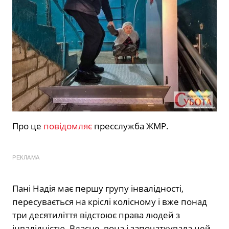
Про це
повідомляє
пресслужба ЖМР.
РЕКЛАМА
Пані Надія має першу групу інвалідності,
пересувається на кріслі колісному і вже понад
три десятиліття відстоює права людей з
інвалідністю. Власне, вона і започаткувала цей