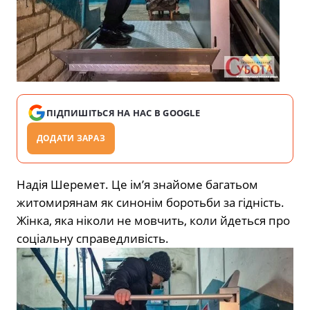
ПІДПИШІТЬСЯ НА НАС В GOOGLE
ДОДАТИ ЗАРАЗ
Надія Шеремет. Це ім’я знайоме багатьом
житомирянам як синонім боротьби за гідність.
Жінка, яка ніколи не мовчить, коли йдеться про
соціальну справедливість.