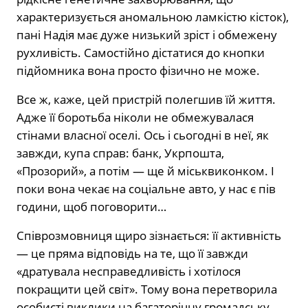
характеризується аномальною ламкістю кісток),
пані Надія має дуже низький зріст і обмежену
рухливість. Самостійно дістатися до кнопки
підйомника вона просто фізично не може.
Все ж, каже, цей пристрій полегшив їй життя.
Адже її боротьба ніколи не обмежувалася
стінами власної оселі. Ось і сьогодні в неї, як
завжди, купа справ: банк, Укрпошта,
«Прозорий», а потім — ще й міськвиконком. І
поки вона чекає на соціальне авто, у нас є пів
години, щоб поговорити…
Співрозмовниця щиро зізнається: її активність
— це пряма відповідь на те, що її завжди
«дратувала несправедливість і хотілося
покращити цей світ». Тому вона перетворила
особисті виклики на багаторічну громадську