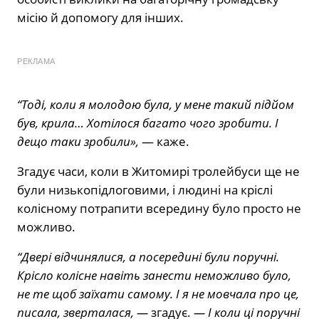
місію й допомогу для інших.
РЕКЛАМА
“Тоді, коли я молодою була, у мене такий підйом
був, крила… Хотілося багато чого зробити. І
дещо таки зробили»,
— каже.
Згадує часи, коли в Житомирі тролейбуси ще не
були низькопідлоговими, і людині на кріслі
колісному потрапити всередину було просто не
можливо.
“Двері відчинялися, а посередині були поручні.
Крісло колісне навіть занести неможливо було,
не те щоб заїхати самому. І я не мовчала про це,
писала, зверталася, —
згадує.
— І коли ці поручні