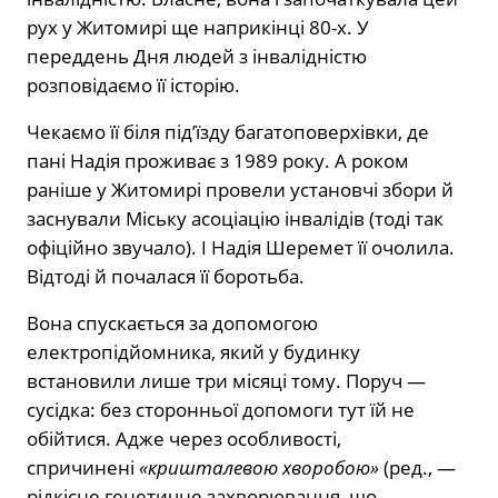
рух у Житомирі ще наприкінці 80-х. У
переддень Дня людей з інвалідністю
розповідаємо її історію.
Чекаємо її біля під’їзду багатоповерхівки, де
пані Надія проживає з 1989 року. А роком
раніше у Житомирі провели установчі збори й
заснували Міську асоціацію інвалідів (тоді так
офіційно звучало). І Надія Шеремет її очолила.
Відтоді й почалася її боротьба.
Вона спускається за допомогою
електропідйомника, який у будинку
встановили лише три місяці тому. Поруч —
сусідка: без сторонньої допомоги тут їй не
обійтися. Адже через особливості,
спричинені
«кришталевою хворобою»
(ред., —
рідкісне генетичне захворювання, що