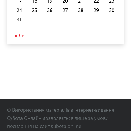
17
18
19
20
21
22
23
24
25
26
27
28
29
30
31
« Лип
© Використання матеріалів з інтернет-видання
Субота Онлайн дозволяється лише за умови
посилання на сайт subota.online