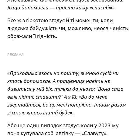
Якщо допомогли — просто кажу «спасибі»».
Все ж з гіркотою згадує й ті моменти, коли
людська байдужість чи, можливо, неосвіченість
ображали її гідність.
РЕКЛАМА
«Приходимо якось на пошту, зі мною сусід чи
хтось допомагає. А працівниця навіть не
дивиться у мій бік, тільки до нього: “Вона сама
вміє підпис ставити?” А я їй: «Ви до мене
звертайтеся, бо це мені потрібно. Іншим разом
зі мною хтось інший буде»
.
Або ще один випадок згадує, коли у 2023-му
вона купувала собі автівку — «Славуту».