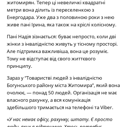
житомирян. Тепер ці невеличкі квадратні
метри вона ділить із переселенкою з
Енергодара. Уже два з половиною роки з нею
живе пані Ірина, яка також на кріслі колісному.
Пані Надія зізнається: буває непросто, коли дві
жінки з інвалідністю живуть у тісному просторі.
Але підтримка важливіша, вона це розуміє.
Тому не відступає від свого життєвого
принципу.
Зараз у “Товаристві людей з інвалідністю
Богунського району міста Житомира”, який вона
очолює, — понад 50 людей. Організація не має
власного рахунку, а вся комунікація
здебільшого тримається на телефоні та Viber.
«
У нас немає офісу, рахунку, штату. Є просто
люди, яких я підтримую. Хтось потребує