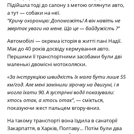
Підійшла тоді до салону з метою оглянути авто,
а тут — собаки на неї.
“Кричу охоронцю: Допоможіть! А він навіть не
звертає уваги на мене. Що це — байдужість ?”
Автомобілі — окрема історія в житті пані Надії.
Має до 40 років досвіду кермування авто.
Першими її транспортними засобами були дві
маленькі двомісні мотоколяски.
«За інструкцією швидкість їх мала бути лише 55
км/год. Але мені замінили зірочку на двигуні, і я
могла їхати 90. А зустрічні водії показували:
хтось отак, а хтось отак”
, — сміється,
показуючи жест пальцем вгору-вниз.
На такому транспорті вона їздила в санаторії
Закарпаття, в Харків, Полтаву… Потім були два