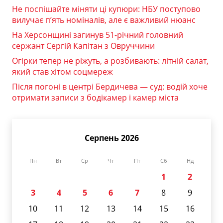
Не поспішайте міняти ці купюри: НБУ поступово
вилучає п’ять номіналів, але є важливий нюанс
На Херсонщині загинув 51-річний головний
сержант Сергій Капітан з Овруччини
Огірки тепер не ріжуть, а розбивають: літній салат,
який став хітом соцмереж
Після погоні в центрі Бердичева — суд: водій хоче
отримати записи з бодікамер і камер міста
Серпень 2026
Пн
Вт
Ср
Чт
Пт
Сб
Нд
1
2
3
4
5
6
7
8
9
10
11
12
13
14
15
16