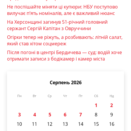
Не поспішайте міняти ці купюри: НБУ поступово
вилучає п’ять номіналів, але є важливий нюанс
На Херсонщині загинув 51-річний головний
сержант Сергій Капітан з Овруччини
Огірки тепер не ріжуть, а розбивають: літній салат,
який став хітом соцмереж
Після погоні в центрі Бердичева — суд: водій хоче
отримати записи з бодікамер і камер міста
Серпень 2026
Пн
Вт
Ср
Чт
Пт
Сб
Нд
1
2
3
4
5
6
7
8
9
10
11
12
13
14
15
16