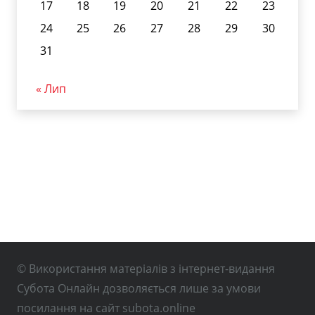
17
18
19
20
21
22
23
24
25
26
27
28
29
30
31
« Лип
© Використання матеріалів з інтернет-видання
Субота Онлайн дозволяється лише за умови
посилання на сайт subota.online