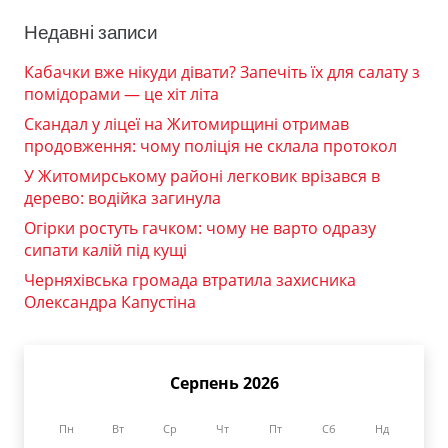
Недавні записи
Кабачки вже нікуди дівати? Запечіть їх для салату з
помідорами — це хіт літа
Скандал у ліцеї на Житомирщині отримав
продовження: чому поліція не склала протокол
У Житомирському районі легковик врізався в
дерево: водійка загинула
Огірки ростуть гачком: чому не варто одразу
сипати калій під кущі
Черняхівська громада втратила захисника
Олександра Капустіна
Серпень 2026
Пн
Вт
Ср
Чт
Пт
Сб
Нд