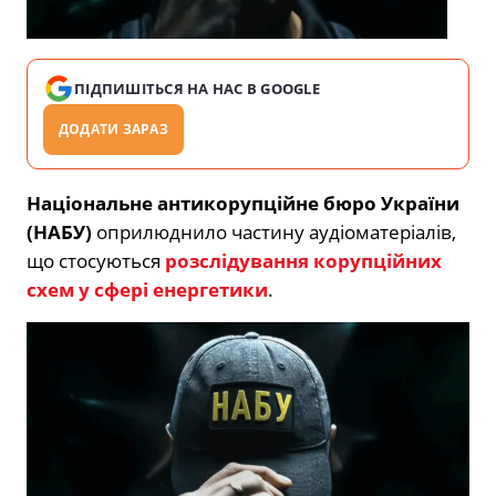
ПІДПИШІТЬСЯ НА НАС В GOOGLE
ДОДАТИ ЗАРАЗ
Національне антикорупційне бюро України
(НАБУ)
оприлюднило частину аудіоматеріалів,
що стосуються
розслідування корупційних
схем у сфері енергетики
.