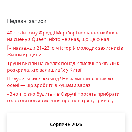
Недавні записи
40 років тому Фредді Мерк’юрі востаннє вийшов
на сцену з Queen: ніхто не знав, що це фінал
Їм назавжди 21–23: сім історій молодих захисників
Житомирщини
Труни висіли на скелях понад 2 тисячі років: ДНК
розкрила, хто залишив їх у Китаї
Полуниця вже без ягід? Не залишайте її так до
осені — що зробити з кущами зараз
«Вночі різко будить»: в Овручі просять прибрати
голосові повідомлення про повітряну тривогу
Серпень 2026