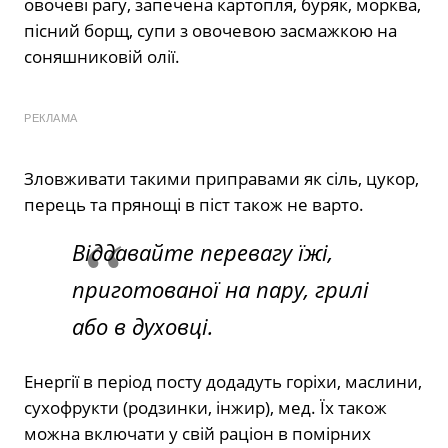
овочеві рагу, запечена картопля, буряк, морква,
пісний борщ, супи з овочевою засмажкою на
соняшниковій олії.
РЕКЛАМА
Зловживати такими приправами як сіль, цукор,
перець та прянощі в піст також не варто.
Віддавайте перевагу їжі,
приготованої на пару, грилі
або в духовці.
Енергії в період посту додадуть горіхи, маслини,
сухофрукти (родзинки, інжир), мед. Їх також
можна включати у свій раціон в помірних