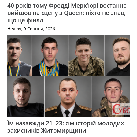
40 років тому Фредді Мерк’юрі востаннє
вийшов на сцену з Queen: ніхто не знав,
що це фінал
Неділя, 9 Серпня, 2026
Їм назавжди 21–23: сім історій молодих
захисників Житомирщини