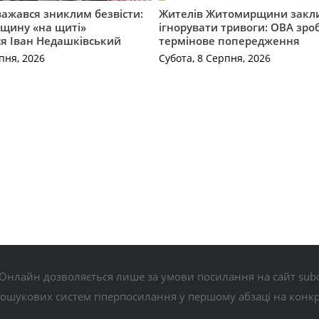
важався зниклим безвісти:
Жителів Житомирщини закл
щину «на щиті»
ігнорувати тривоги: ОВА зро
ся Іван Недашківський
термінове попередження
пня, 2026
Субота, 8 Серпня, 2026
Онлайн дозволяється лише за умови посилання на сайт subo
пошукових систем гіперпосилання у першому абзаці на конк