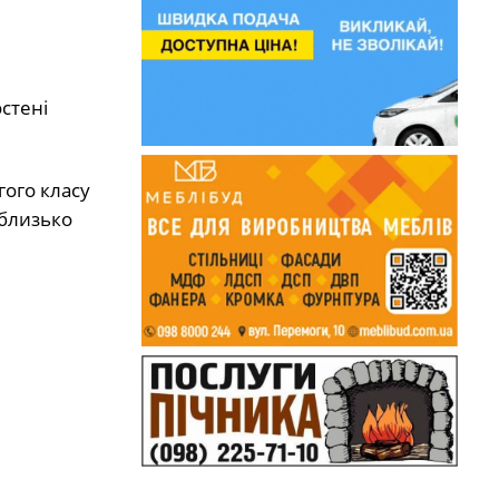
остені
гого класу
 близько