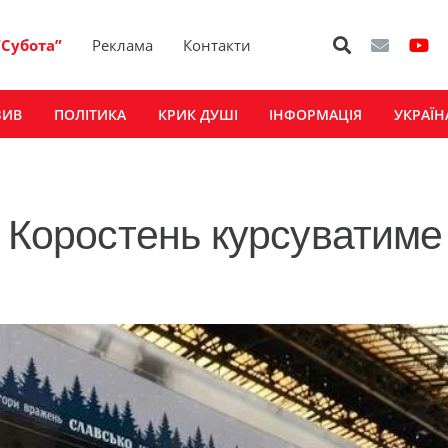
“Субота”
Реклама
Контакти
ЗИВ
ПОЛІТИКА
КРИК ДУШІ
ІНФОРМАЦІЯ
УКРАЇН
з Коростень курсуватиме