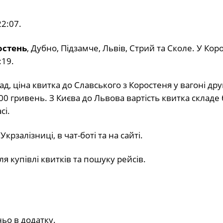
2:07.
остень
, Дубно, Підзамче, Львів, Стрий та Сколе. У Кор
:19.
ад, ціна квитка до Славського з Коростеня у вагоні дру
0 гривень. З Києва до Львова вартість квитка складе
сі.
рзалізниці, в чат-боті та на сайті.
 купівлі квитків та пошуку рейсів.
ьо в додатку.