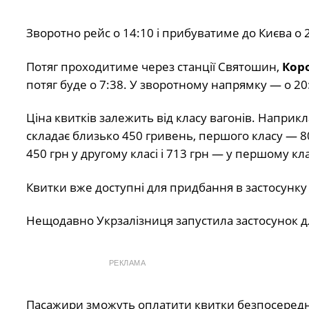
Зворотно рейс о 14:10 і прибуватиме до Києва о 2
Потяг проходитиме через станції Святошин,
Кор
потяг буде о 7:38. У зворотному напрямку — о 20
Ціна квитків залежить від класу вагонів. Наприкл
складає близько 450 гривень, першого класу — 80
450 грн у другому класі і 713 грн — у першому кла
Квитки вже доступні для придбання в застосунку Ук
Нещодавно Укрзалізниця запустила застосунок для
РЕКЛАМА
Пасажири зможуть оплатити квитки безпосередн