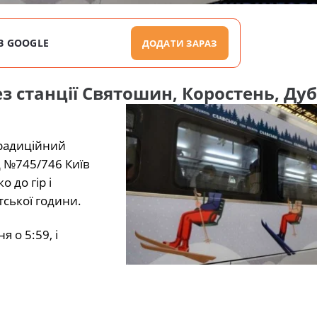
В GOOGLE
ДОДАТИ ЗАРАЗ
 станції Святошин, Коростень, Дуб
традиційний
д №745/746 Київ
 до гір і
ської години.
 о 5:59, і