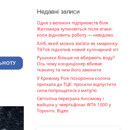
Недавні записи
Одне з великих підприємств біля
Житомира зупиняється після атаки:
коли відновить роботу — невідомо
Хліб, який можна зім’яти як хмаринку:
TikTok підхопив новий кулінарний хіт
Рушники більше не вбирають воду?
ЬНОТУ
Ось чому кондиціонер вбиває
тканину та чим його замінити
У Кривому Розі похоронна колона
приїхала до ТЦК: просили відпустити
сина попрощатися з матір’ю
Світоліна переграла Анісімову і
вийшла у чвертьфінал WTA 1000 у
Торонто. Відео