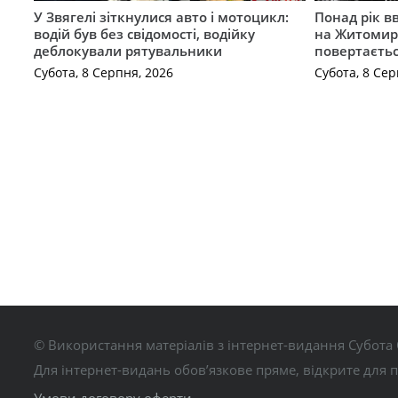
У Звягелі зіткнулися авто і мотоцикл:
Понад рік в
водій був без свідомості, водійку
на Житомир
деблокували рятувальники
повертаєть
Субота, 8 Серпня, 2026
Субота, 8 Сер
© Використання матеріалів з інтернет-видання Субота 
Для інтернет-видань обов’язкове пряме, відкрите для 
Умови договору оферти