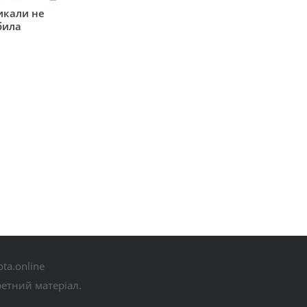
икали не
била
ta.online
ретний матеріал.